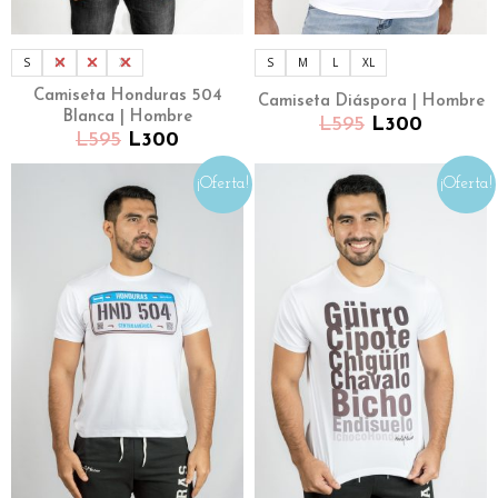
S
M
L
XL
S
M
L
XL
Camiseta Honduras 504
Camiseta Diáspora | Hombre
Blanca | Hombre
L
595
L
300
L
595
L
300
¡Oferta!
¡Oferta!