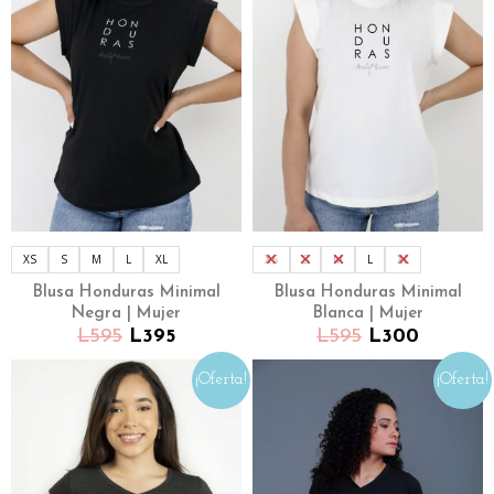
XS
S
M
L
XL
XS
S
M
L
XL
Blusa Honduras Minimal
Blusa Honduras Minimal
Negra | Mujer
Blanca | Mujer
L
595
L
395
L
595
L
300
¡Oferta!
¡Oferta!