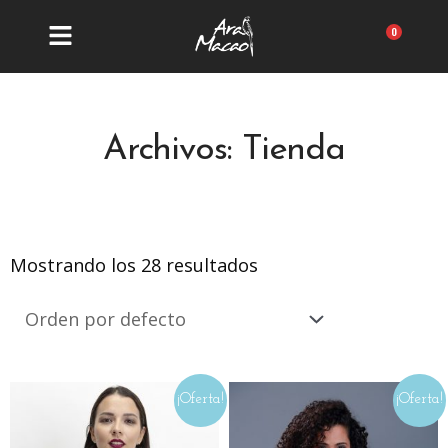
Ir
al
Carrit
contenido
Archivos: Tienda
Mostrando los 28 resultados
¡Oferta!
¡Oferta!