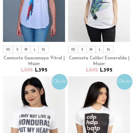
XS
S
M
L
XL
XS
S
M
L
XL
Camiseta Guacamaya Vitral |
Camiseta Colibrí Esmeralda |
Mujer
Mujer
L
595
L
395
L
595
L
395
¡Oferta!
¡Oferta!