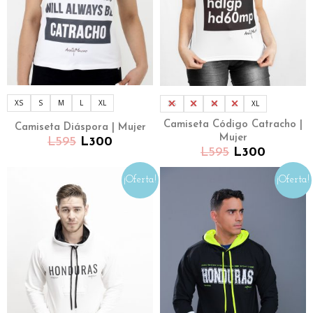
XS
S
M
L
XL
XS
S
M
L
XL
Camiseta Código Catracho |
Camiseta Diáspora | Mujer
Mujer
L
595
L
300
L
595
L
300
¡Oferta!
¡Oferta!