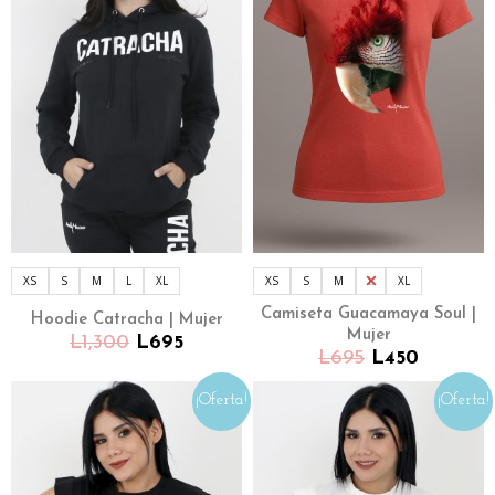
XS
S
M
L
XL
XS
S
M
L
XL
Camiseta Guacamaya Soul |
Hoodie Catracha | Mujer
Mujer
L
1,300
L
695
L
695
L
450
¡Oferta!
¡Oferta!