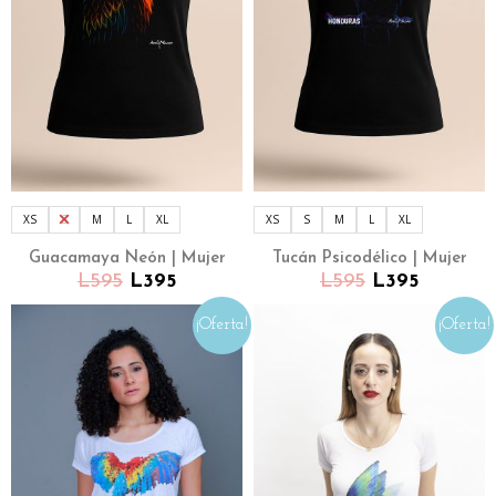
XS
S
M
L
XL
XS
S
M
L
XL
Guacamaya Neón | Mujer
Tucán Psicodélico | Mujer
L
595
L
395
L
595
L
395
¡Oferta!
¡Oferta!