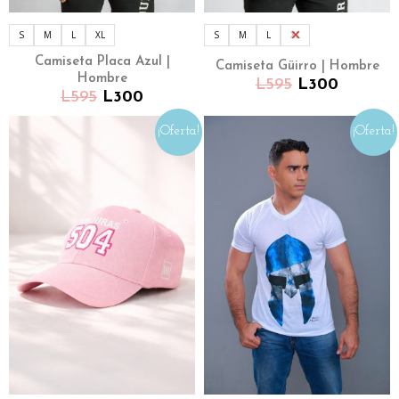
S
M
L
XL
S
M
L
XL
Camiseta Placa Azul |
Camiseta Güirro | Hombre
Hombre
L
595
L
300
L
595
L
300
¡Oferta!
¡Oferta!