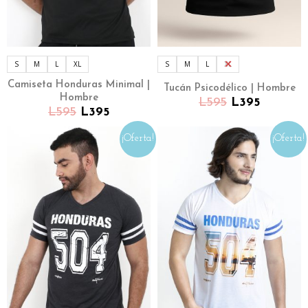
S
M
L
XL
S
M
L
XL
Camiseta Honduras Minimal |
Tucán Psicodélico | Hombre
Hombre
L
595
L
395
L
595
L
395
¡Oferta!
¡Oferta!