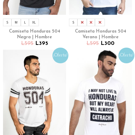
S
M
L
XL
S
M
L
XL
Camiseta Honduras 504
Camiseta Honduras 504
Negra | Hombre
Verano | Hombre
L
595
L
395
L
595
L
300
¡Oferta!
¡Oferta!