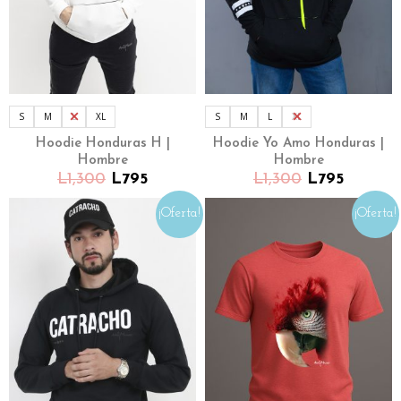
S
M
L
XL
S
M
L
XL
Hoodie Honduras H |
Hoodie Yo Amo Honduras |
Hombre
Hombre
L
1,300
L
795
L
1,300
L
795
¡Oferta!
¡Oferta!