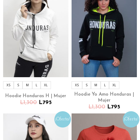
XS
S
M
L
XL
XS
S
M
L
XL
Hoodie Yo Amo Honduras |
Hoodie Honduras H | Mujer
Mujer
L
1,300
L
795
L
1,300
L
795
¡Oferta!
¡Oferta!