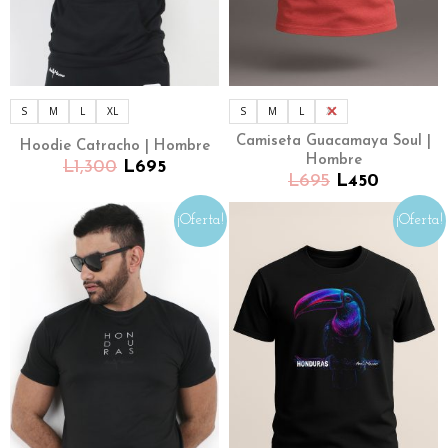
S
M
L
XL
S
M
L
XL
Camiseta Guacamaya Soul |
Hoodie Catracho | Hombre
Hombre
L
1,300
L
695
L
695
L
450
¡Oferta!
¡Oferta!