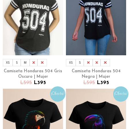
XS
S
M
L
XL
XS
S
M
L
XL
Camiseta Honduras 504 Gris
Camiseta Honduras 504
Oscuro | Mujer
Negra | Mujer
L
595
L
395
L
595
L
395
¡Oferta!
¡Oferta!