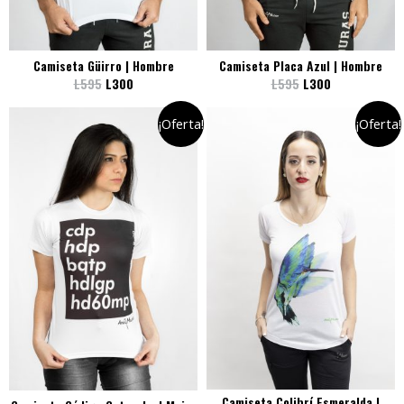
Camiseta Güirro | Hombre
Camiseta Placa Azul | Hombre
L
595
L
300
L
595
L
300
¡Oferta!
¡Oferta!
Camiseta Colibrí Esmeralda |