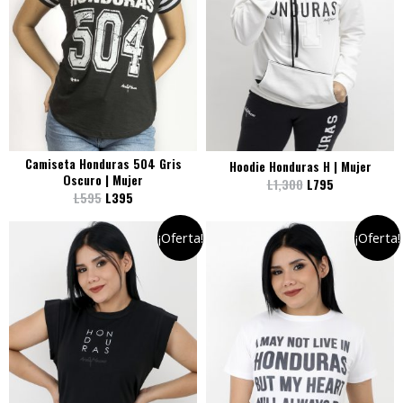
Camiseta Honduras 504 Gris
Hoodie Honduras H | Mujer
Oscuro | Mujer
L
1,300
L
795
L
595
L
395
¡Oferta!
¡Oferta!