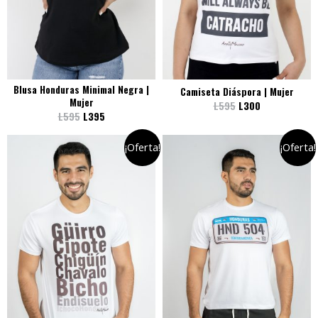
Blusa Honduras Minimal Negra |
Camiseta Diáspora | Mujer
Mujer
L
595
L
300
L
595
L
395
¡Oferta!
¡Oferta!