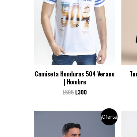
Camiseta Honduras 504 Verano
Tu
| Hombre
L
595
L
300
¡Oferta!