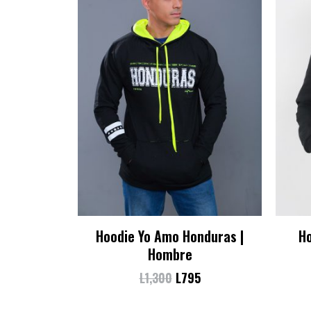
Hoodie Yo Amo Honduras |
Ho
Hombre
L
1,300
L
795