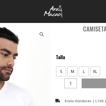
CAMISET
Camiseta
Talla
Diáspora
|
S
M
L
XL
Hombre
cantidad
Envío Honduras | L100 |