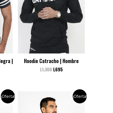
egra |
Hoodie Catracho | Hombre
L
1,300
L
695
¡Oferta!
¡Oferta!