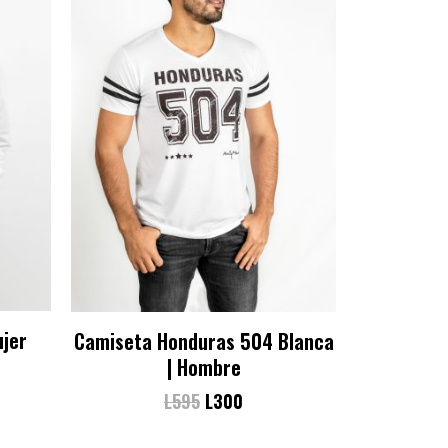
ujer
Camiseta Honduras 504 Blanca
| Hombre
L
595
L
300