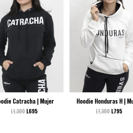
odie Catracha | Mujer
Hoodie Honduras H | M
L
1,300
L
695
L
1,300
L
795