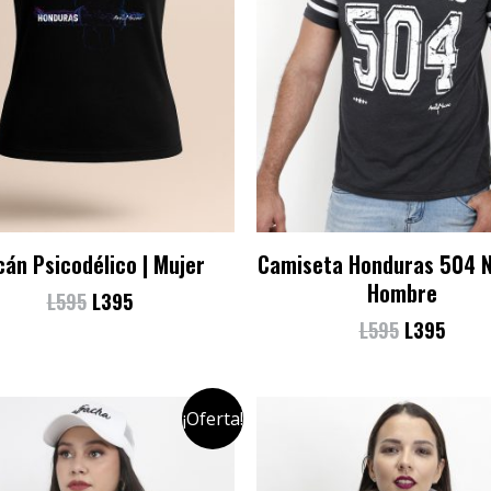
cán Psicodélico | Mujer
Camiseta Honduras 504 N
Hombre
L
595
L
395
L
595
L
395
¡Oferta!