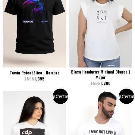
Blusa Honduras Minimal Blanca |
Tucán Psicodélico | Hombre
Mujer
L
595
L
395
L
595
L
300
¡Oferta!
¡Oferta!