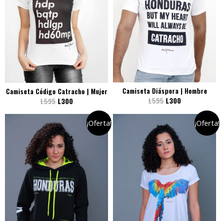
Camiseta Diáspora | Hombre
Camiseta Código Catracho | Mujer
L
595
L
300
L
595
L
300
¡Oferta!
¡Oferta!