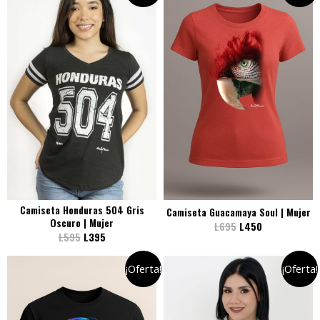
Camiseta Honduras 504 Gris
Camiseta Guacamaya Soul | Mujer
Oscuro | Mujer
L
695
L
450
L
595
L
395
¡Oferta!
¡Oferta!