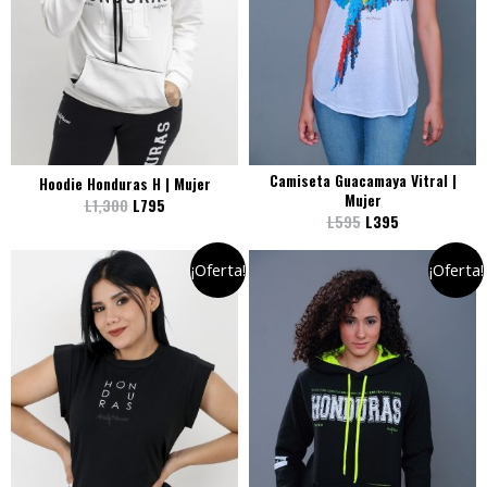
Camiseta Guacamaya Vitral |
Hoodie Honduras H | Mujer
Mujer
L
1,300
L
795
L
595
L
395
¡Oferta!
¡Oferta!