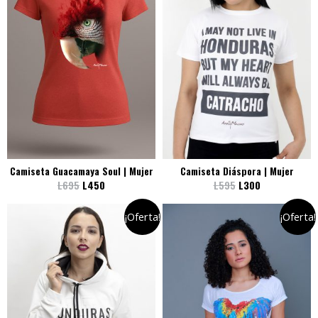
Camiseta Guacamaya Soul | Mujer
Camiseta Diáspora | Mujer
L
695
L
450
L
595
L
300
¡Oferta!
¡Oferta!