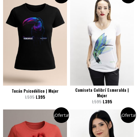
Camiseta Colibrí Esmeralda |
Tucán Psicodélico | Mujer
Mujer
L
595
L
395
L
595
L
395
¡Oferta!
¡Oferta!