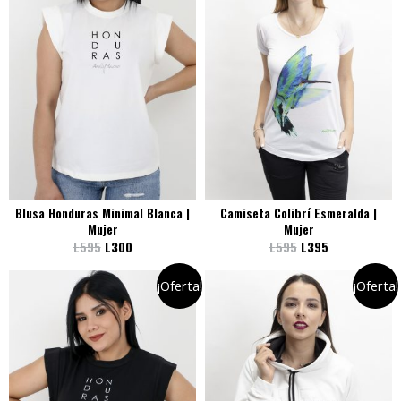
Blusa Honduras Minimal Blanca |
Camiseta Colibrí Esmeralda |
Mujer
Mujer
L
595
L
300
L
595
L
395
¡Oferta!
¡Oferta!