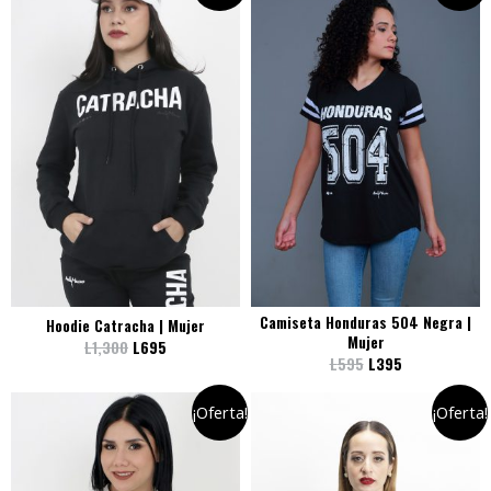
Camiseta Honduras 504 Negra |
Hoodie Catracha | Mujer
Mujer
L
1,300
L
695
L
595
L
395
¡Oferta!
¡Oferta!