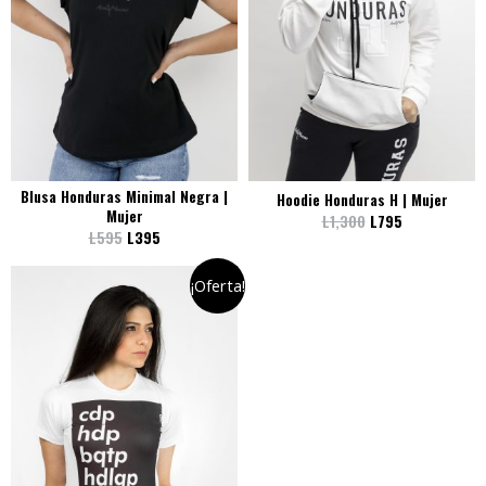
Blusa Honduras Minimal Negra |
Hoodie Honduras H | Mujer
Mujer
L
1,300
L
795
L
595
L
395
¡Oferta!