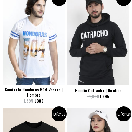
Camiseta Honduras 504 Verano |
Hoodie Catracho | Hombre
Hombre
L
1,300
L
695
L
595
L
300
¡Oferta!
¡Oferta!