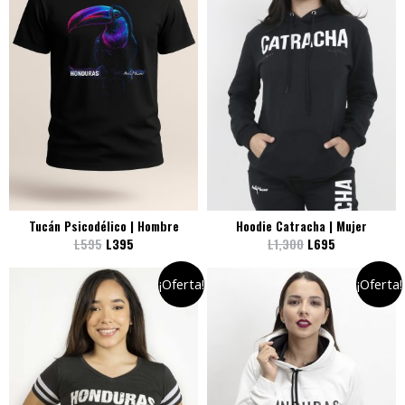
Tucán Psicodélico | Hombre
Hoodie Catracha | Mujer
L
595
L
395
L
1,300
L
695
¡Oferta!
¡Oferta!