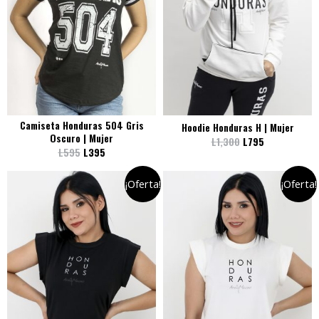
Camiseta Honduras 504 Gris
Hoodie Honduras H | Mujer
Oscuro | Mujer
L
1,300
L
795
L
595
L
395
¡Oferta!
¡Oferta!