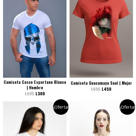
Camiseta Casco Espartano Blanco
Camiseta Guacamaya Soul | Mujer
| Hombre
L
695
L
450
L
595
L
300
¡Oferta!
¡Oferta!