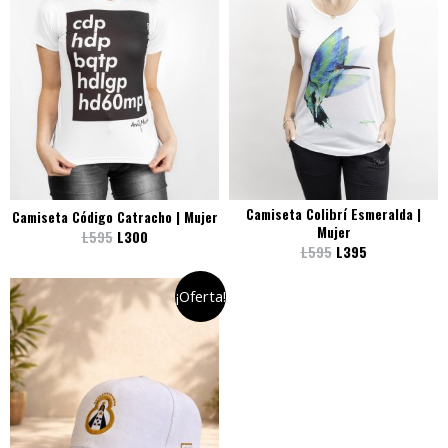
Camiseta Colibrí Esmeralda |
Camiseta Código Catracho | Mujer
Mujer
L
595
L
300
L
595
L
395
¡Oferta!