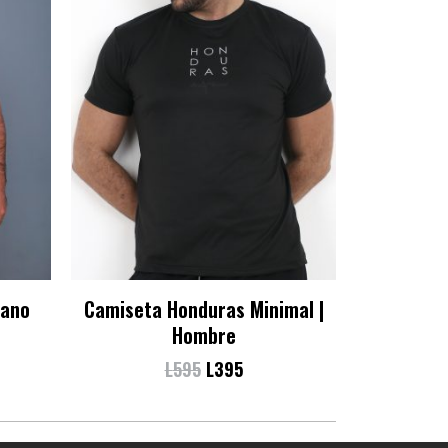
tano
Camiseta Honduras Minimal |
Hombre
L
595
L
395