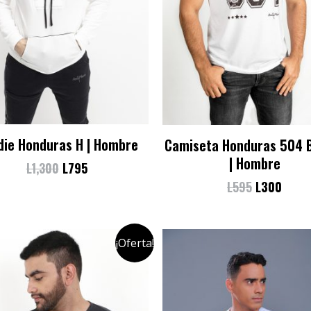
die Honduras H | Hombre
Camiseta Honduras 504 
| Hombre
L
1,300
L
795
L
595
L
300
¡Oferta!