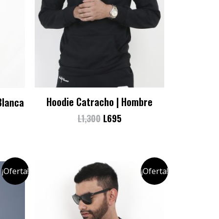
Hoodie Catracho | Hombre
Blanca
L
1,300
L
695
¡Oferta!
¡Oferta!