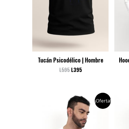
Tucán Psicodélico | Hombre
Hoo
L
595
L
395
¡Oferta!