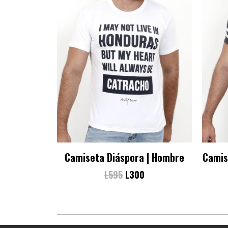
Camiseta Diáspora | Hombre
Camis
L
595
L
300