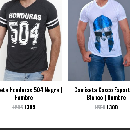
eta Honduras 504 Negra |
Camiseta Casco Espar
Hombre
Blanco | Hombre
L
595
L
395
L
595
L
300