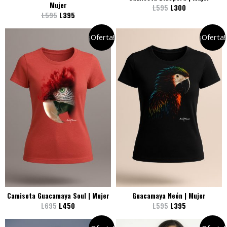
Mujer
L
595
L
300
L
595
L
395
¡Oferta!
¡Oferta!
Camiseta Guacamaya Soul | Mujer
Guacamaya Neón | Mujer
L
695
L
450
L
595
L
395