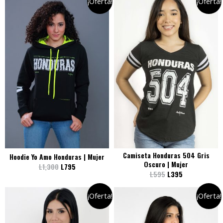
¡Oferta!
¡Oferta!
Camiseta Honduras 504 Gris
Hoodie Yo Amo Honduras | Mujer
Oscuro | Mujer
L
1,300
L
795
L
595
L
395
¡Oferta!
¡Oferta!