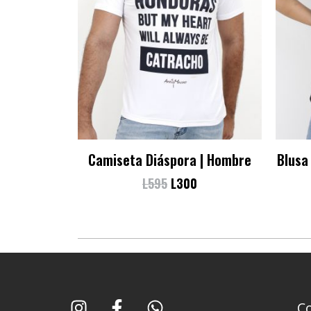
Camiseta Diáspora | Hombre
Blusa
L
595
L
300
I
F
W
C