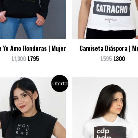
e Yo Amo Honduras | Mujer
Camiseta Diáspora | M
L
1,300
L
795
L
595
L
300
¡Oferta!