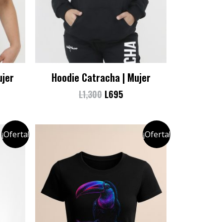
ujer
Hoodie Catracha | Mujer
L
1,300
L
695
¡Oferta!
¡Oferta!