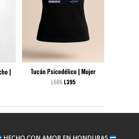
Tucán Psicodélico | Mujer
ho |
L
595
L
395
HECHO CON AMOR EN HONDURAS