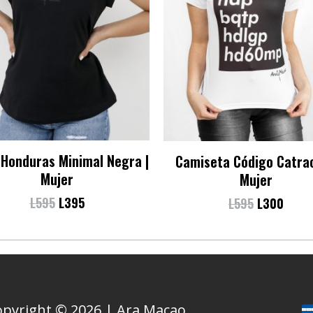
 Honduras Minimal Negra |
Camiseta Código Catrac
Mujer
Mujer
L
595
L
395
L
595
L
300
opyright © 2026 | Ara Macao