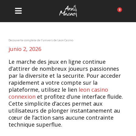
Ir
al
Carrit
contenido
Navegación
de
entradas
Decouverte complete de l’univers de Leon Casino
junio 2, 2026
Le marche des jeux en ligne continue
d’attirer de nombreux joueurs passionnes
par la diversite et la securite. Pour acceder
rapidement a votre compte sur la
plateforme, utilisez le lien
leon casino
connexion
et profitez d’une interface fluide.
Cette simplicite d’acces permet aux
utilisateurs de plonger instantanement au
cœur de l’action sans aucune contrainte
technique superflue.