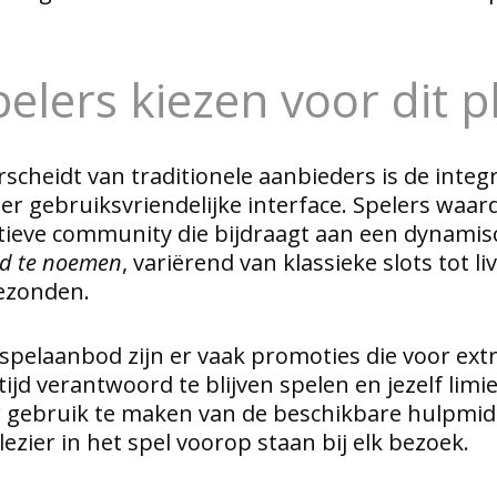
lers kiezen voor dit p
scheidt van traditionele aanbieders is de integr
er gebruiksvriendelijke interface. Spelers waar
ctieve community die bijdraagt aan een dynamis
nd te noemen
, variërend van klassieke slots tot li
gezonden.
 spelaanbod zijn er vaak promoties die voor ex
tijd verantwoord te blijven spelen en jezelf lim
oor gebruik te maken van de beschikbare hulpmi
plezier in het spel voorop staan bij elk bezoek.