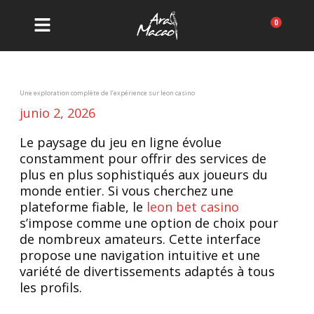
Ir
al
Carrit
contenido
Navegación
de
entradas
Une exploration complète de l’expérience sur leon casino
junio 2, 2026
Le paysage du jeu en ligne évolue
constamment pour offrir des services de
plus en plus sophistiqués aux joueurs du
monde entier. Si vous cherchez une
plateforme fiable, le
leon bet casino
s’impose comme une option de choix pour
de nombreux amateurs. Cette interface
propose une navigation intuitive et une
variété de divertissements adaptés à tous
les profils.