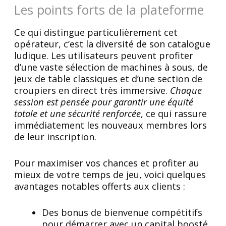
Les points forts de la plateforme
Ce qui distingue particulièrement cet
opérateur, c’est la diversité de son catalogue
ludique. Les utilisateurs peuvent profiter
d’une vaste sélection de machines à sous, de
jeux de table classiques et d’une section de
croupiers en direct très immersive.
Chaque
session est pensée pour garantir une équité
totale et une sécurité renforcée
, ce qui rassure
immédiatement les nouveaux membres lors
de leur inscription.
Pour maximiser vos chances et profiter au
mieux de votre temps de jeu, voici quelques
avantages notables offerts aux clients :
Des bonus de bienvenue compétitifs
pour démarrer avec un capital boosté.