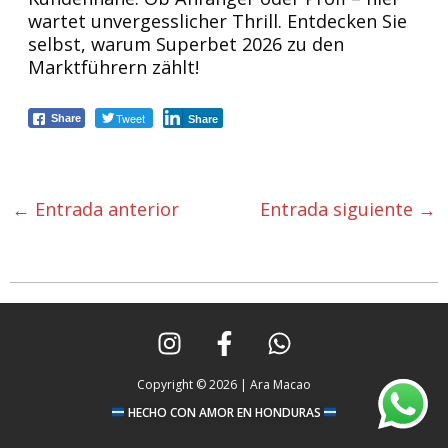
wartet unvergesslicher Thrill. Entdecken Sie
selbst, warum Superbet 2026 zu den
Marktführern zählt!
Tweet
Share
Share
←
Entrada anterior
Entrada siguiente
→
I
F
W
n
a
h
s
c
a
Copyright © 2026 | Ara Macao
t
e
t
a
b
s
HECHO CON AMOR EN HONDURAS
g
o
a