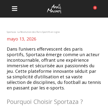
Ir
al
Carrit
contenido
Navegación
de
entradas
Sportaza : La Révolution des Paris Sportifs en Ligne
mayo 13, 2026
Dans l’univers effervescent des paris
sportifs, Sportaza émerge comme un acteur
incontournable, offrant une expérience
immersive et sécurisée aux passionnés du
jeu. Cette plateforme innovante séduit par
sa simplicité d’utilisation et sa vaste
sélection de disciplines, du football au tennis
en passant par les e-sports.
Pourquoi Choisir Sportaza ?