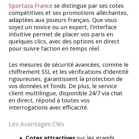
Sportaza France
se distingue par ses cotes
compétitives et ses promotions alléchantes,
adaptées aux joueurs français. Que vous
soyez un novice ou un expert, l’interface
intuitive permet de placer vos paris en
quelques clics, avec des options en direct
pour suivre l’action en temps réel.
Les mesures de sécurité avancées, comme le
chiffrement SSL et les vérifications d’identité
rigoureuses, garantissent la protection de
vos données et fonds. De plus, le service
client multilingue, disponible 24/7 via chat
en direct, répond à toutes vos
interrogations avec efficacité.
Les Avantages Clés
Cotes attractives
sur les grands