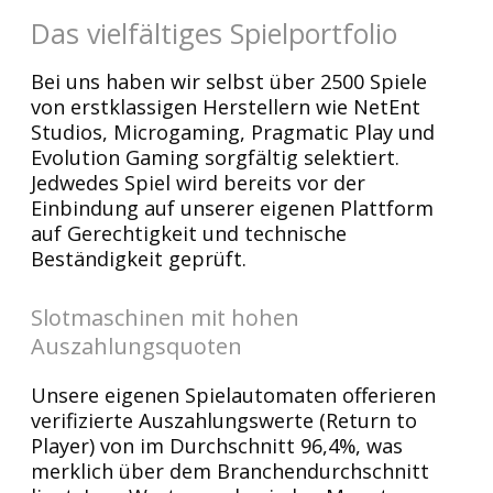
Das vielfältiges Spielportfolio
Bei uns haben wir selbst über 2500 Spiele
von erstklassigen Herstellern wie NetEnt
Studios, Microgaming, Pragmatic Play und
Evolution Gaming sorgfältig selektiert.
Jedwedes Spiel wird bereits vor der
Einbindung auf unserer eigenen Plattform
auf Gerechtigkeit und technische
Beständigkeit geprüft.
Slotmaschinen mit hohen
Auszahlungsquoten
Unsere eigenen Spielautomaten offerieren
verifizierte Auszahlungswerte (Return to
Player) von im Durchschnitt 96,4%, was
merklich über dem Branchendurchschnitt