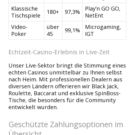
Klassische
Play’n GO GO,
180+
97,3%
Tischspiele
NetEnt
Video-
über
Microgaming,
99,1%
Poker
45
IGT
Echtzeit-Casino-Erlebnis in Live-Zeit
Unser Live-Sektor bringt die Stimmung eines
echten Casinos unmittelbar zu Ihnen selbst
nach Heim. Mit professionellen Dealern aus
diversen Ländern offerieren wir Black Jack,
Roulette, Baccarat und exklusive SpinBoss-
Tische, die besonders für die Community
entwickelt wurden.
Geschützte Zahlungsoptionen im
Übersicht