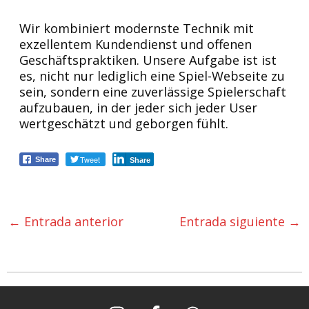
Wir kombiniert modernste Technik mit
exzellentem Kundendienst und offenen
Geschäftspraktiken. Unsere Aufgabe ist ist
es, nicht nur lediglich eine Spiel-Webseite zu
sein, sondern eine zuverlässige Spielerschaft
aufzubauen, in der jeder sich jeder User
wertgeschätzt und geborgen fühlt.
Tweet
Share
Share
←
Entrada anterior
Entrada siguiente
→
I
F
W