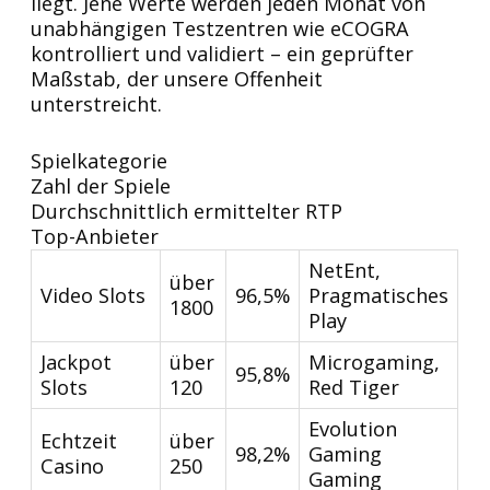
liegt. Jene Werte werden jeden Monat von
unabhängigen Testzentren wie eCOGRA
kontrolliert und validiert – ein geprüfter
Maßstab, der unsere Offenheit
unterstreicht.
Spielkategorie
Zahl der Spiele
Durchschnittlich ermittelter RTP
Top-Anbieter
NetEnt,
über
Video Slots
96,5%
Pragmatisches
1800
Play
Jackpot
über
Microgaming,
95,8%
Slots
120
Red Tiger
Evolution
Echtzeit
über
98,2%
Gaming
Casino
250
Gaming