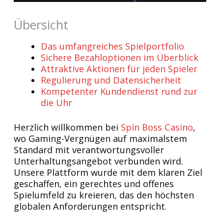
Übersicht
Das umfangreiches Spielportfolio
Sichere Bezahloptionen im Überblick
Attraktive Aktionen für jeden Spieler
Regulierung und Datensicherheit
Kompetenter Kundendienst rund zur
die Uhr
Herzlich willkommen bei
Spin Boss Casino
,
wo Gaming-Vergnügen auf maximalstem
Standard mit verantwortungsvoller
Unterhaltungsangebot verbunden wird.
Unsere Plattform wurde mit dem klaren Ziel
geschaffen, ein gerechtes und offenes
Spielumfeld zu kreieren, das den höchsten
globalen Anforderungen entspricht.