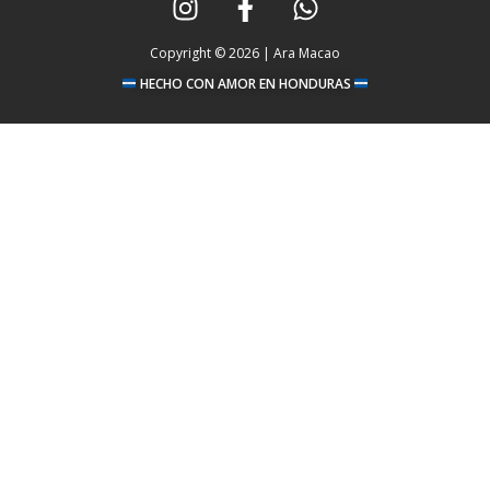
n
a
h
s
c
a
Copyright © 2026 | Ara Macao
t
e
t
a
b
s
HECHO CON AMOR EN HONDURAS
g
o
a
r
o
p
a
k
p
m
-
f