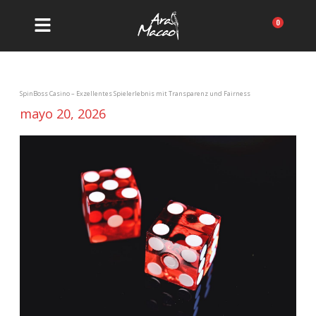
Ir
al
Carrit
contenido
Navegación
de
entradas
SpinBoss Casino – Exzellentes Spielerlebnis mit Transparenz und Fairness
mayo 20, 2026