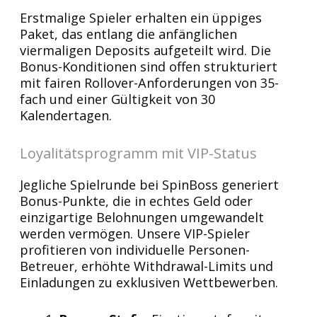
Erstmalige Spieler erhalten ein üppiges
Paket, das entlang die anfänglichen
viermaligen Deposits aufgeteilt wird. Die
Bonus-Konditionen sind offen strukturiert
mit fairen Rollover-Anforderungen von 35-
fach und einer Gültigkeit von 30
Kalendertagen.
Loyalitätsprogramm mit VIP-Status
Jegliche Spielrunde bei SpinBoss generiert
Bonus-Punkte, die in echtes Geld oder
einzigartige Belohnungen umgewandelt
werden vermögen. Unsere VIP-Spieler
profitieren von individuelle Personen-
Betreuer, erhöhte Withdrawal-Limits und
Einladungen zu exklusiven Wettbewerben.