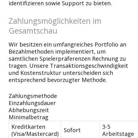
identifizieren sowie Support zu bieten.
Zahlungsmöglichkeiten im
Gesamtschau
Wir besitzen ein umfangreiches Portfolio an
Bezahlmethoden implementiert, um
sämtlichen Spielerpräferenzen Rechnung zu
tragen. Unsere Transaktionsgeschwindigkeit
und Kostenstruktur unterscheiden sich
entsprechend bevorzugter Methode.
Zahlungsmethode
Einzahlungsdauer
Abhebungszeit
Minimalbetrag
Kreditkarten
3-5
Sofort
(Visa/Mastercard)
Arbeitstage