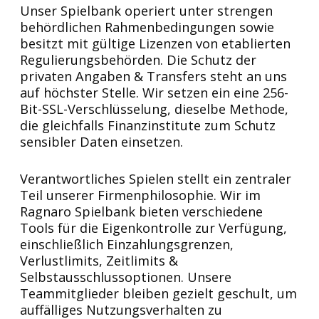
Unser Spielbank operiert unter strengen
behördlichen Rahmenbedingungen sowie
besitzt mit gültige Lizenzen von etablierten
Regulierungsbehörden. Die Schutz der
privaten Angaben & Transfers steht an uns
auf höchster Stelle. Wir setzen ein eine 256-
Bit-SSL-Verschlüsselung, dieselbe Methode,
die gleichfalls Finanzinstitute zum Schutz
sensibler Daten einsetzen.
Verantwortliches Spielen stellt ein zentraler
Teil unserer Firmenphilosophie. Wir im
Ragnaro Spielbank bieten verschiedene
Tools für die Eigenkontrolle zur Verfügung,
einschließlich Einzahlungsgrenzen,
Verlustlimits, Zeitlimits &
Selbstausschlussoptionen. Unsere
Teammitglieder bleiben gezielt geschult, um
auffälliges Nutzungsverhalten zu