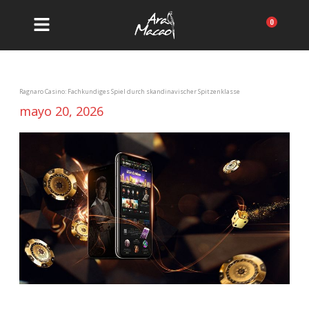
Ir
al
Carrit
contenido
Navegación
de
entradas
Ragnaro Casino: Fachkundiges Spiel durch skandinavischer Spitzenklasse
mayo 20, 2026