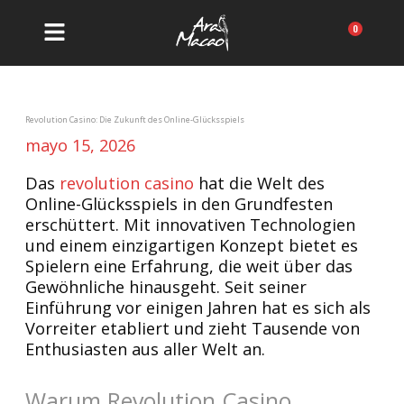
Ir
al
Carrit
contenido
Navegación
de
entradas
Revolution Casino: Die Zukunft des Online-Glücksspiels
mayo 15, 2026
Das
revolution casino
hat die Welt des
Online-Glücksspiels in den Grundfesten
erschüttert. Mit innovativen Technologien
und einem einzigartigen Konzept bietet es
Spielern eine Erfahrung, die weit über das
Gewöhnliche hinausgeht. Seit seiner
Einführung vor einigen Jahren hat es sich als
Vorreiter etabliert und zieht Tausende von
Enthusiasten aus aller Welt an.
Warum Revolution Casino