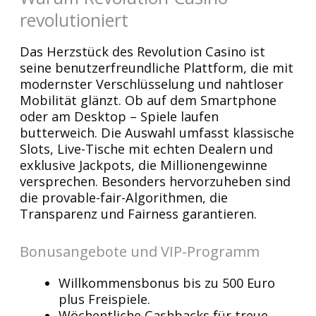
revolutioniert
Das Herzstück des Revolution Casino ist
seine benutzerfreundliche Plattform, die mit
modernster Verschlüsselung und nahtloser
Mobilität glänzt. Ob auf dem Smartphone
oder am Desktop – Spiele laufen
butterweich. Die Auswahl umfasst klassische
Slots, Live-Tische mit echten Dealern und
exklusive Jackpots, die Millionengewinne
versprechen. Besonders hervorzuheben sind
die provable-fair-Algorithmen, die
Transparenz und Fairness garantieren.
Bonusangebote und VIP-Programm
Willkommensbonus bis zu 500 Euro
plus Freispiele.
Wöchentliche Cashbacks für treue