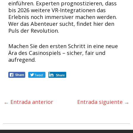
einführen. Experten prognostizieren, dass
bis 2026 weitere VR-Integrationen das
Erlebnis noch immersiver machen werden.
Wer das Abenteuer sucht, findet hier den
Puls der Revolution.
Machen Sie den ersten Schritt in eine neue
Ära des Casinospiels – sicher, fair und
aufregend.
Tweet
Share
Share
←
Entrada anterior
Entrada siguiente
→