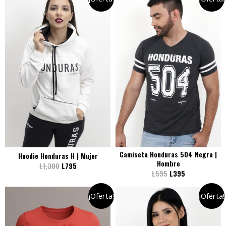
Camiseta Honduras 504 Negra |
Hoodie Honduras H | Mujer
Hombre
L
1,300
L
795
L
595
L
395
¡Oferta!
¡Oferta!