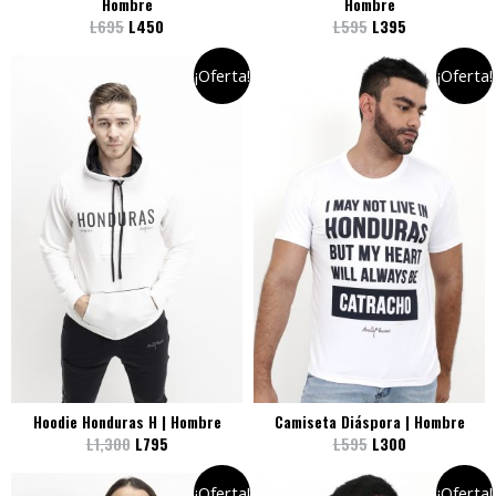
Hombre
Hombre
L
695
L
450
L
595
L
395
¡Oferta!
¡Oferta!
Hoodie Honduras H | Hombre
Camiseta Diáspora | Hombre
L
1,300
L
795
L
595
L
300
¡Oferta!
¡Oferta!