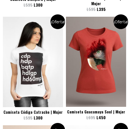
Mujer
L
595
L
300
L
595
L
395
¡Oferta!
¡Oferta!
Camiseta Guacamaya Soul | Mujer
Camiseta Código Catracho | Mujer
L
695
L
450
L
595
L
300