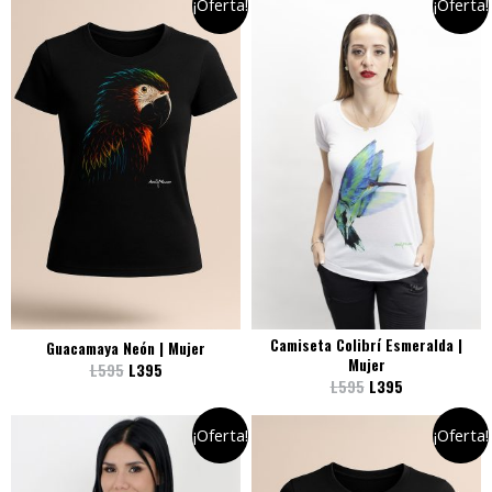
¡Oferta!
¡Oferta!
Camiseta Colibrí Esmeralda |
Guacamaya Neón | Mujer
Mujer
L
595
L
395
L
595
L
395
¡Oferta!
¡Oferta!