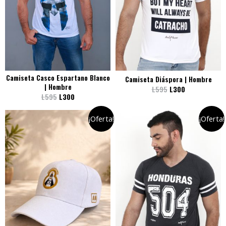
Camiseta Casco Espartano Blanco
Camiseta Diáspora | Hombre
| Hombre
L
595
L
300
L
595
L
300
¡Oferta!
¡Oferta!