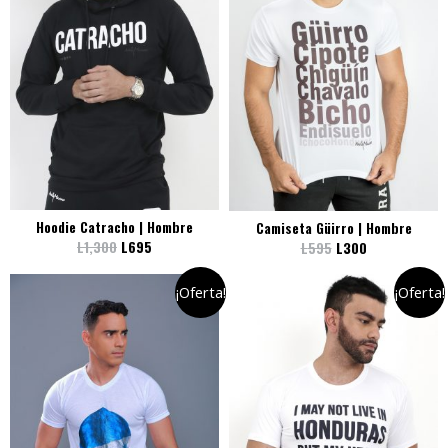
Hoodie Catracho | Hombre
Camiseta Güirro | Hombre
L
1,300
L
695
L
595
L
300
¡Oferta!
¡Oferta!