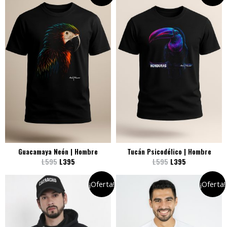
Guacamaya Neón | Hombre
Tucán Psicodélico | Hombre
L
595
L
395
L
595
L
395
¡Oferta!
¡Oferta!