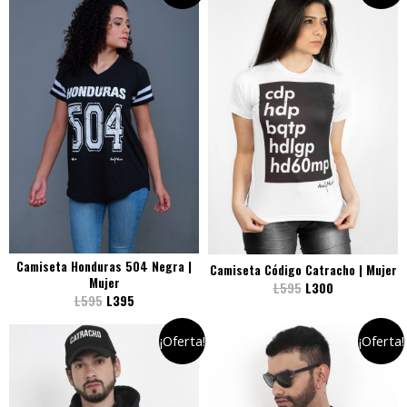
Camiseta Honduras 504 Negra |
Camiseta Código Catracho | Mujer
Mujer
L
595
L
300
L
595
L
395
¡Oferta!
¡Oferta!