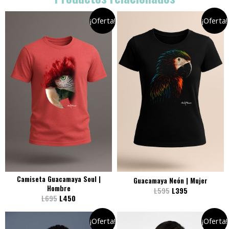
¡Oferta!
¡Oferta!
Camiseta Guacamaya Soul |
Guacamaya Neón | Mujer
Hombre
L
595
L
395
L
695
L
450
¡Oferta!
¡Oferta!