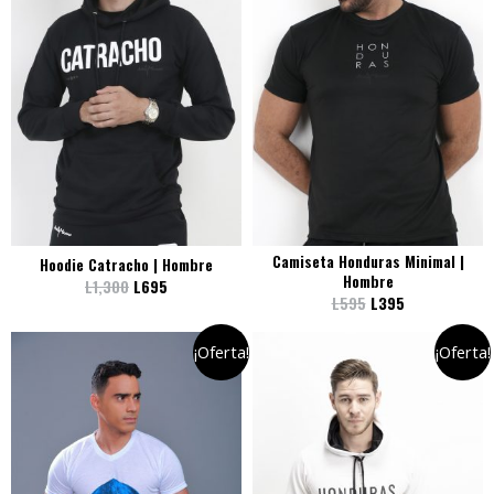
Camiseta Honduras Minimal |
Hoodie Catracho | Hombre
Hombre
L
1,300
L
695
L
595
L
395
¡Oferta!
¡Oferta!