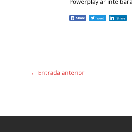
Powerplay är inte bara 
Tweet
Share
Share
←
Entrada anterior