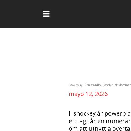
Ir
al
contenido
Navegación
de
entradas
Powerplay: Den osynliga konsten att dominer
mayo 12, 2026
I ishockey är powerpl
ett lag får en numerä
om att utnyttja övert