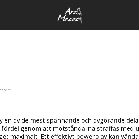
a spelet
ay en av de mest spännande och avgörande del
r fördel genom att motståndarna straffas med u
aget maximalt. Ett effektivt powerplay kan vänd