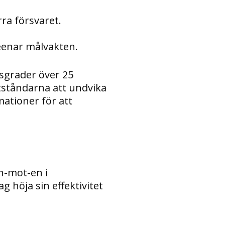
rra försvaret.
eenar målvakten.
gsgrader över 25
tståndarna att undvika
mationer för att
n-mot-en i
 höja sin effektivitet