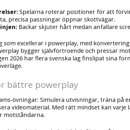
elser:
Spelarna roterar positioner för att förvi
ta, precisa passningar öppnar skottvägar.
injen:
Backar skjuter hårt medan anfallare scr
ag som excellerar i powerplay, med konverterin
owerplay bygger självförtroende och pressar mo
n 2026 har flera svenska lag finslipat sina for
verläge.
ör bättre powerplay
eams-övningar: Simulera utvisningar, träna på e
ra videomaterial. Med rätt mindset kan varje lag
ör motståndarna.