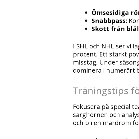
Ömsesidiga rör
Snabbpass:
Kor
Skott från blål
I SHL och NHL ser vi l
procent. Ett starkt p
misstag. Under säsonge
dominera i numerärt ö
Träningstips f
Fokusera på special t
sarghörnen och analyse
och bli en mardröm f