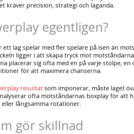
 kräver precision, strategi och laganda.
erplay egentligen?
ett lag spelar med fler spelare på isen än mots
Nyckeln ligger i att skapa tryck mot motståndar
rna placerar sig ofta med en på varje stolpe, en 
sitioner för att maximera chanserna.
erplay resultat
som imponerar, måste laget öva
analyserar ofta motståndarnas boxplay för att h
 eller långsamma rotationer.
om gör skillnad