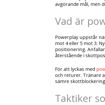
avgörande mål, men det
Vad är pow
Powerplay uppstår när 
mot 4 eller 5 mot 3. 
positionering. Anfalla
återstående i skottpo
För att lyckas med
pow
och returer. Tränare 
sämre skottblockering
Taktiker s