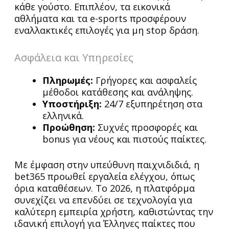
κάθε γούστο. Επιπλέον, τα εικονικά
αθλήματα και τα e-sports προσφέρουν
εναλλακτικές επιλογές για μη stop δράση.
Ασφάλεια και Υπηρεσίες
Πληρωμές:
Γρήγορες και ασφαλείς
μέθοδοι κατάθεσης και ανάληψης.
Υποστήριξη:
24/7 εξυπηρέτηση στα
ελληνικά.
Προώθηση:
Συχνές προσφορές και
bonus για νέους και πιστούς παίκτες.
Με έμφαση στην υπεύθυνη παιχνιδιδιά, η
bet365 προωθεί εργαλεία ελέγχου, όπως
όρια καταθέσεων. Το 2026, η πλατφόρμα
συνεχίζει να επενδύει σε τεχνολογία για
καλύτερη εμπειρία χρήστη, καθιστώντας την
ιδανική επιλογή για Έλληνες παίκτες που