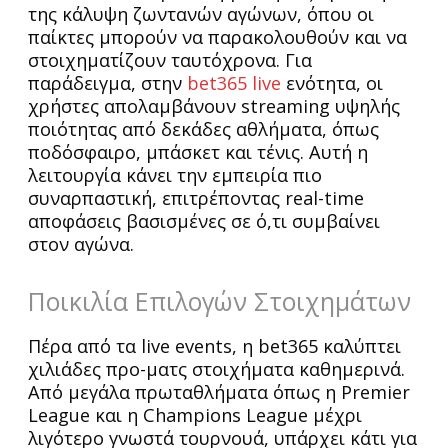
της κάλυψη ζωντανών αγώνων, όπου οι
παίκτες μπορούν να παρακολουθούν και να
στοιχηματίζουν ταυτόχρονα. Για
παράδειγμα, στην
bet365 live
ενότητα, οι
χρήστες απολαμβάνουν streaming υψηλής
ποιότητας από δεκάδες αθλήματα, όπως
ποδόσφαιρο, μπάσκετ και τένις. Αυτή η
λειτουργία κάνει την εμπειρία πιο
συναρπαστική, επιτρέποντας real-time
αποφάσεις βασισμένες σε ό,τι συμβαίνει
στον αγώνα.
Ποικιλία Επιλογών Στοιχημάτων
Πέρα από τα live events, η bet365 καλύπτει
χιλιάδες προ-ματς στοιχήματα καθημερινά.
Από μεγάλα πρωταθλήματα όπως η Premier
League και η Champions League μέχρι
λιγότερο γνωστά τουρνουά, υπάρχει κάτι για