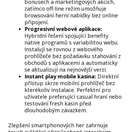
bonusech a marketingových akcích,
zatímco off-line režim umožňuje
browsování herní nabídky bez online
připojení.
Progresivní webové aplikace:
Hybridní řešení spojující benefity
native programů s variabilitou webu.
Instalují se rovnou z webového
prohlížeče bez požadavku stahování z
obchodů s aplikacemi a automaticky
se aktualizují na nejnovější verzi.
Instant play mobile kasina:
Direktní
přístup skrze mobilní prohlížeč bez
kterékoliv instalace. Perfektní pro
uživatele preferující casual hraní nebo
testování fresh kasin před
dlouhodobým závazkem.
Zlepšení smartphonových her zahrnuje
touch ovládání přizpůsobené interakcím