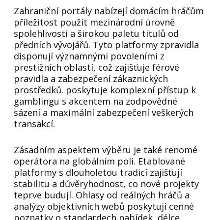
Zahraniční portály nabízejí domácím hráčům
příležitost použít mezinárodní úrovně
spolehlivosti a širokou paletu titulů od
předních vývojářů. Tyto platformy zpravidla
disponují významnými povoleními z
prestižních oblastí, což zajišťuje férové
pravidla a zabezpečení zákaznických
prostředků. poskytuje komplexní přístup k
gamblingu s akcentem na zodpovědné
sázení a maximální zabezpečení veškerých
transakcí.
Zásadním aspektem výběru je také renomé
operátora na globálním poli. Etablované
platformy s dlouholetou tradicí zajišťují
stabilitu a důvěryhodnost, co nové projekty
teprve budují. Ohlasy od reálných hráčů a
analýzy objektivních webů poskytují cenné
poznatky o standardech nabídek, délce