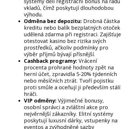
systémy dělí registrační bonus na řadu
vkladů, čímž poskytují dlouhodobou
výhodu.
Odměna bez depozitu:
Drobná částka
kreditu nebo balík bezplatných otoček
udělená zdarma při registraci. Zajišťuje
otestovat kasino bez rizika svých
prostředků, ačkoliv podmínky pro
výběr příjmů bývají přísnější.
Cashback programy:
Vrácení
procenta prohrané hodnoty zpět na
herní účet, zpravidla 5-20% týdenních
nebo měsíčních ztrát. Tvoří pojistku
proti smůle a oceňují ji především stálí
hráči.
VIP odměny:
Výjimečné bonusy,
osobní správci a zvláštní akce pro
nejvěrnější zákazníky. Elitní systémy
poskytují luxusní dárky, vstupenky na
eventos a zvýhodněné sazby