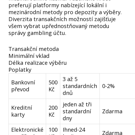
preferují platformy nabízející lokální i
mezinárodní metody pro depozity a výběry.
Diverzita transakčních možností zajišťuje
všem vybrat upřednostňovaný metodu
správy gambling účtu.
Transakční metoda
Minimální vklad
Délka realizace výběru
Poplatky
3 až 5
Bankovní
500
standardních
0-2%
převod
Kč
dnů
jeden až tři
Kreditní
200
standardní
Zdarma
karty
Kč
dny
Elektronické
100
Ihned-24
Zdarma