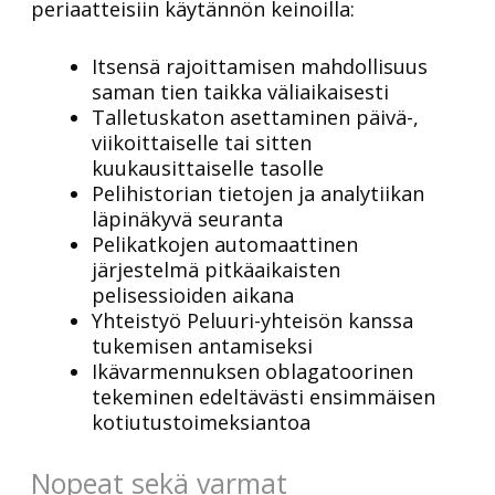
periaatteisiin käytännön keinoilla:
Itsensä rajoittamisen mahdollisuus
saman tien taikka väliaikaisesti
Talletuskaton asettaminen päivä-,
viikoittaiselle tai sitten
kuukausittaiselle tasolle
Pelihistorian tietojen ja analytiikan
läpinäkyvä seuranta
Pelikatkojen automaattinen
järjestelmä pitkäaikaisten
pelisessioiden aikana
Yhteistyö Peluuri-yhteisön kanssa
tukemisen antamiseksi
Ikävarmennuksen oblagatoorinen
tekeminen edeltävästi ensimmäisen
kotiutustoimeksiantoa
Nopeat sekä varmat