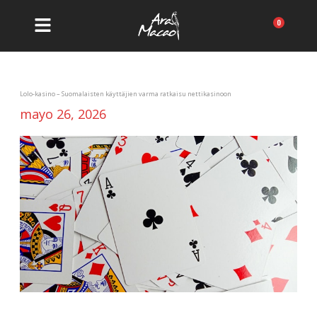
Ir
al
Carrit
contenido
Navegación
de
entradas
Lolo-kasino – Suomalaisten käyttäjien varma ratkaisu nettikasinoon
mayo 26, 2026