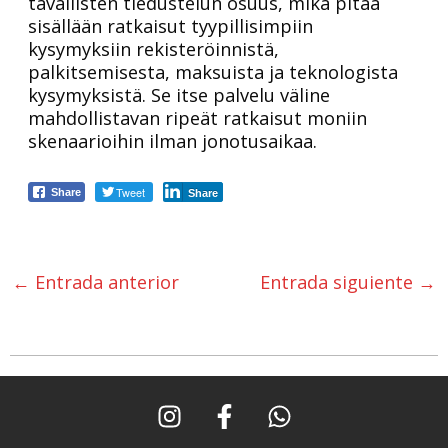
tavallisten tiedustelun osuus, mikä pitää
sisällään ratkaisut tyypillisimpiin
kysymyksiin rekisteröinnistä,
palkitsemisesta, maksuista ja teknologista
kysymyksistä. Se itse palvelu väline
mahdollistavan ripeät ratkaisut moniin
skenaarioihin ilman jonotusaikaa.
Tweet
Share
Share
←
Entrada anterior
Entrada siguiente
→
I
F
W
n
a
h
s
c
a