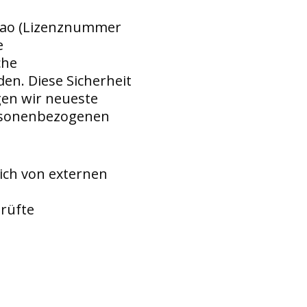
acao (Lizenznummer
e
che
n. Diese Sicherheit
gen wir neueste
ersonenbezogenen
ich von externen
rüfte