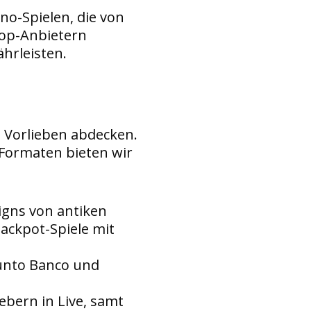
ino-Spielen, die von
Top-Anbietern
hrleisten.
se Vorlieben abdecken.
-Formaten bieten wir
igns von antiken
Jackpot-Spiele mit
Punto Banco und
bern in Live, samt