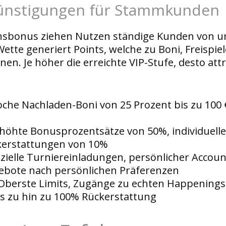
günstigungen für Stammkunden
sbonus ziehen Nutzen ständige Kunden von u
ette generiert Points, welche zu Boni, Freispie
n. Je höher die erreichte VIP-Stufe, desto attr
che Nachladen-Boni von 25 Prozent bis zu 100 
höhte Bonusprozentsätze von 50%, individuell
kerstattungen von 10%
zielle Turniereinladungen, persönlicher Acco
gebote nach persönlichen Präferenzen
Oberste Limits, Zugänge zu echten Happenings 
s zu hin zu 100% Rückerstattung