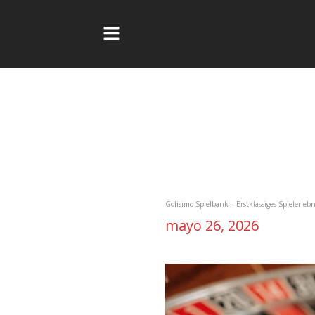
Ir
al
contenido
Navegación
de
entradas
Golisimo Spielbank – Erstklassiges Spielerleb
mayo 26, 2026