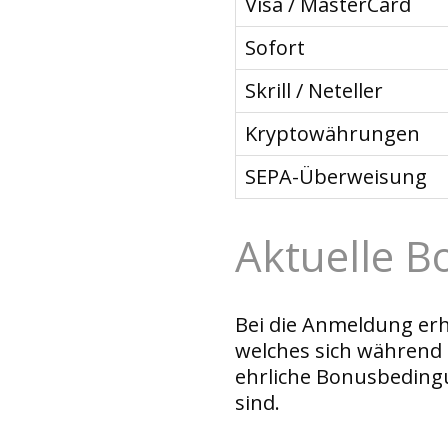
Visa / MasterCard
Sofort
Skrill / Neteller
Kryptowährungen
SEPA-Überweisung
Aktuelle 
Bei die Anmeldung erh
welches sich während 
ehrliche Bonusbeding
sind.