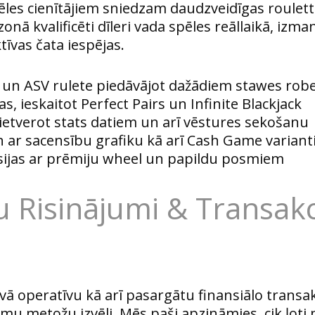
ēles cienītājiem sniedzam daudzveidīgas roulet
 zonā kvalificēti dīleri vada spēles reāllaikā, izm
tīvas čata iespējas.
s un ASV rulete piedāvājot dažādiem stawes ro
s, ieskaitot Perfect Pairs un Infinite Blackjack
 ietverot stats datiem un arī vēstures sekošanu
n ar sacensību grafiku kā arī Cash Game varian
ijas ar prēmiju wheel un papildu posmiem
Risinājumi & Transakc
ā operatīvu kā arī pasargātu finansiālo transak
u metožu izvēli. Mēs paši apzināmies, cik ļoti n