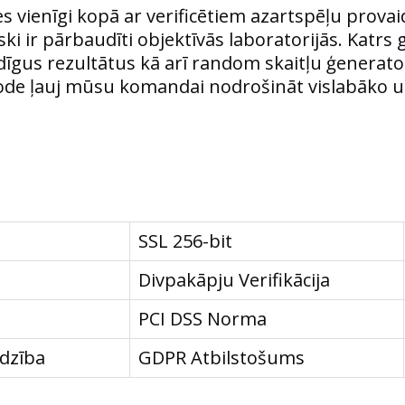
 vienīgi kopā ar verificētiem azartspēļu provai
ski ir pārbaudīti objektīvās laboratorijās. Katrs
 godīgus rezultātus kā arī random skaitļu ģenerat
tode ļauj mūsu komandai nodrošināt vislabāko u
SSL 256-bit
Divpakāpju Verifikācija
PCI DSS Norma
udzība
GDPR Atbilstošums