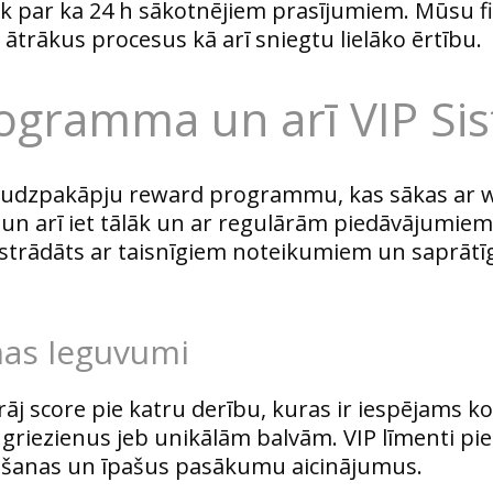
āk par ka 24 h sākotnējiem prasījumiem. Mūsu
 ātrākus procesus kā arī sniegtu lielāko ērtību.
ogramma un arī VIP Si
daudzpakāpju reward programmu, kas sākas ar 
un arī iet tālāk un ar regulārām piedāvājumiem 
izstrādāts ar taisnīgiem noteikumiem un saprāt
mas Ieguvumi
krāj score pie katru derību, kuras ir iespējams 
griezienus jeb unikālām balvām. VIP līmenti pi
mšanas un īpašus pasākumu aicinājumus.