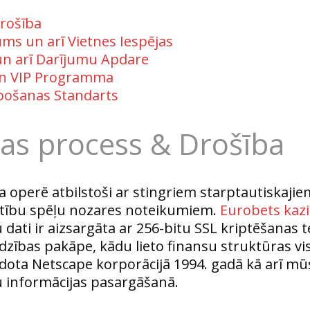
rošība
ums un arī Vietnes Iespējas
un arī Darījumu Apdare
un VIP Programma
pošanas Standarts
as process & Drošība
 operē atbilstoši ar stingriem starptautiskaji
stību spēļu nozares noteikumiem.
Eurobets kaz
 dati ir aizsargāta ar 256-bitu SSL kriptēšanas t
dzības pakāpe, kādu lieto finansu struktūras vis
eidota Netscape korporācijā 1994. gadā kā arī mūs
u informācijas pasargāšanā.