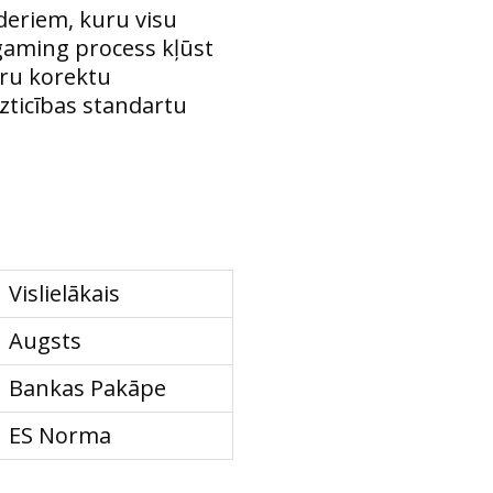
deriem, kuru visu
 gaming process kļūst
oru korektu
zticības standartu
Vislielākais
Augsts
Bankas Pakāpe
ES Norma