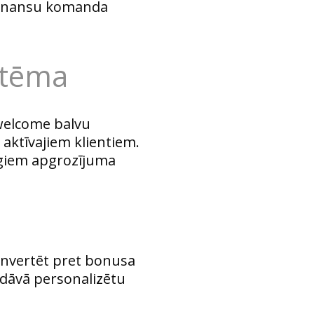
 finansu komanda
stēma
welcome balvu
aktīvajiem klientiem.
īgiem apgrozījuma
konvertēt pret bonusa
edāvā personalizētu