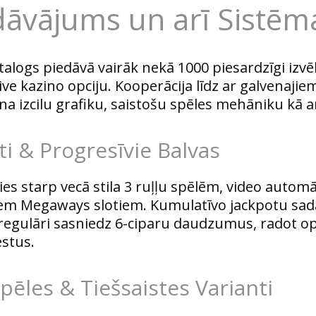
dāvājums un arī Sistēm
alogs piedāvā vairāk nekā 1000 piesardzīgi izv
live kazino opciju. Kooperācija līdz ar galvenajie
a izcilu grafiku, saistošu spēles mehāniku kā ar
i & Progresīvie Balvas
ēties starp vecā stila 3 ruļļu spēlēm, video automā
em Megaways slotiem. Kumulatīvo jackpotu sada
egulāri sasniedz 6-ciparu daudzumus, radot op
stus.
pēles & Tiešsaistes Varianti