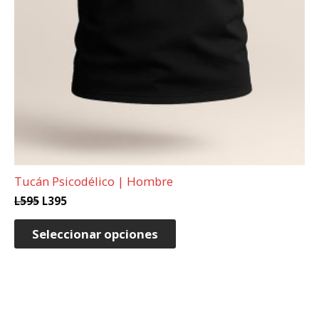
Tucán Psicodélico | Hombre
L
595
L
395
Seleccionar opciones