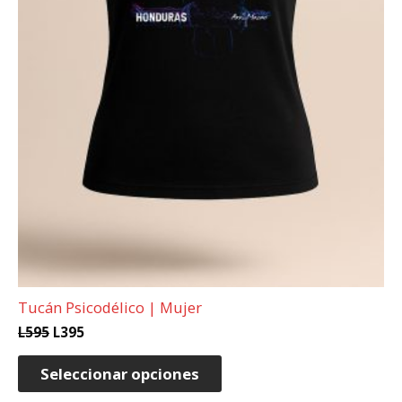
Tucán Psicodélico | Mujer
L
595
L
395
Seleccionar opciones