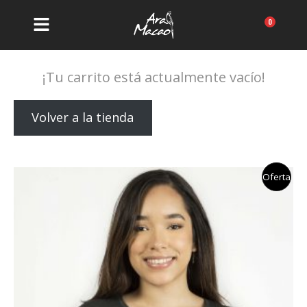
Ir
al
Carrit
contenido
¡Tu carrito está actualmente vacío!
Volver a la tienda
Nuevo en la tienda
Pro
Oferta
En
Ofe