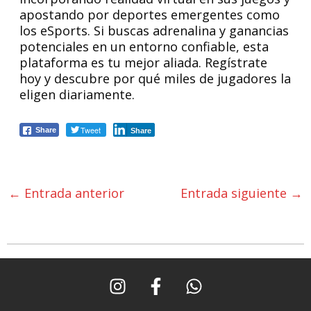
apostando por deportes emergentes como
los eSports. Si buscas adrenalina y ganancias
potenciales en un entorno confiable, esta
plataforma es tu mejor aliada. Regístrate
hoy y descubre por qué miles de jugadores la
eligen diariamente.
Tweet
Share
Share
←
Entrada anterior
Entrada siguiente
→
I
F
W
n
a
h
s
c
a