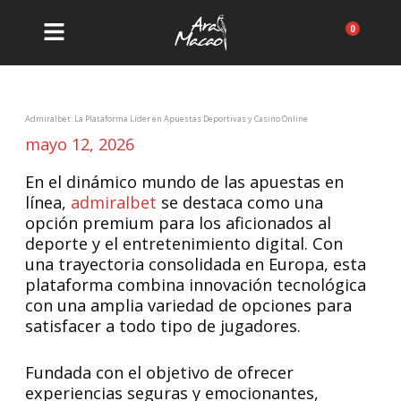
Ir
al
Carrit
contenido
Navegación
de
entradas
Admiralbet: La Plataforma Líder en Apuestas Deportivas y Casino Online
mayo 12, 2026
En el dinámico mundo de las apuestas en
línea,
admiralbet
se destaca como una
opción premium para los aficionados al
deporte y el entretenimiento digital. Con
una trayectoria consolidada en Europa, esta
plataforma combina innovación tecnológica
con una amplia variedad de opciones para
satisfacer a todo tipo de jugadores.
Fundada con el objetivo de ofrecer
experiencias seguras y emocionantes,