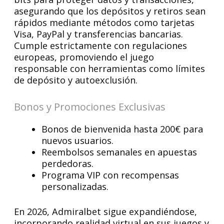
asegurando que los depósitos y retiros sean
rápidos mediante métodos como tarjetas
Visa, PayPal y transferencias bancarias.
Cumple estrictamente con regulaciones
europeas, promoviendo el juego
responsable con herramientas como límites
de depósito y autoexclusión.
Bonos y Promociones Exclusivas
Bonos de bienvenida hasta 200€ para
nuevos usuarios.
Reembolsos semanales en apuestas
perdedoras.
Programa VIP con recompensas
personalizadas.
En 2026, Admiralbet sigue expandiéndose,
incorporando realidad virtual en sus juegos y