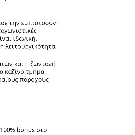
δισε την εμπιστοσύνη
ταγωνιστικές
ίναι ιδανική,
η λειτουργικότητα.
άτων και η ζωντανή
το καζίνο τμήμα
υφαίους παρόχους
 100% bonus στο