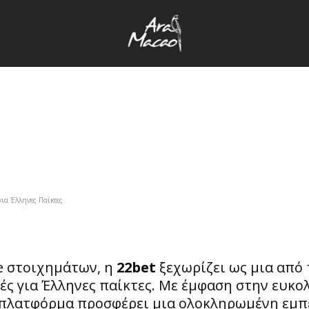
ια Έλληνες Παίκτες
e στοιχημάτων, η
22bet
ξεχωρίζει ως μια από 
γές για Έλληνες παίκτες. Με έμφαση στην ευκο
η πλατφόρμα προσφέρει μια ολοκληρωμένη εμπ