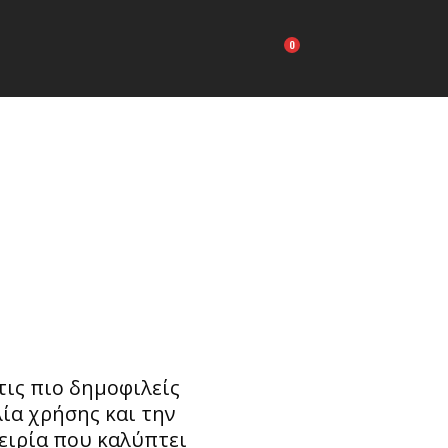
Carrito
τις πιο δημοφιλείς
λία χρήσης και την
ειρία που καλύπτει