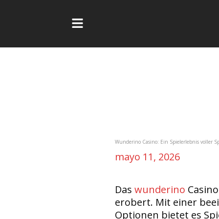
Ir
al
contenido
Navegación
de
entradas
Wunderino Casino: Ein Spielerlebnis voller
mayo 11, 2026
Das
wunderino
Casino 
erobert. Mit einer be
Optionen bietet es Spi