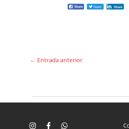
Tweet
Share
Share
←
Entrada anterior
I
F
W
C
n
a
h