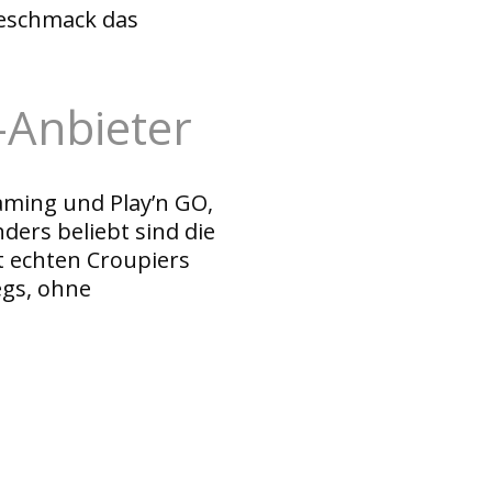
Geschmack das
-Anbieter
aming und Play’n GO,
ders beliebt sind die
it echten Croupiers
egs, ohne