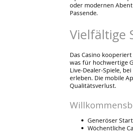
oder modernen Abente
Passende.
Vielfältig
Das Casino kooperiert
was für hochwertige G
Live-Dealer-Spiele, be
erleben. Die mobile A
Qualitätsverlust.
Willkommensb
Generöser Start
Wöchentliche C