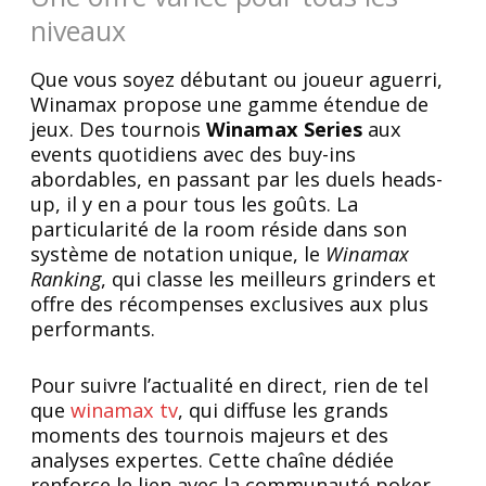
niveaux
Que vous soyez débutant ou joueur aguerri,
Winamax propose une gamme étendue de
jeux. Des tournois
Winamax Series
aux
events quotidiens avec des buy-ins
abordables, en passant par les duels heads-
up, il y en a pour tous les goûts. La
particularité de la room réside dans son
système de notation unique, le
Winamax
Ranking
, qui classe les meilleurs grinders et
offre des récompenses exclusives aux plus
performants.
Pour suivre l’actualité en direct, rien de tel
que
winamax tv
, qui diffuse les grands
moments des tournois majeurs et des
analyses expertes. Cette chaîne dédiée
renforce le lien avec la communauté poker.