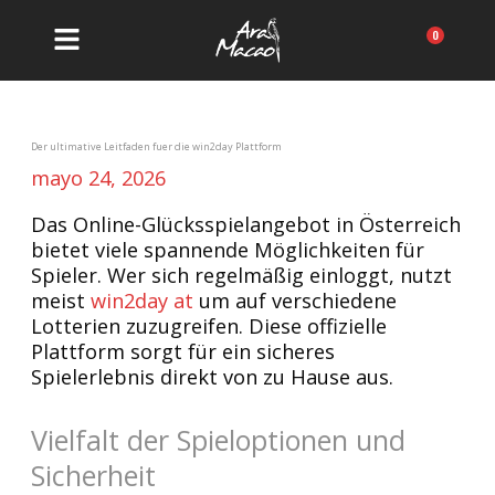
Ir
al
Carrit
contenido
Navegación
de
entradas
Der ultimative Leitfaden fuer die win2day Plattform
mayo 24, 2026
Das Online-Glücksspielangebot in Österreich
bietet viele spannende Möglichkeiten für
Spieler. Wer sich regelmäßig einloggt, nutzt
meist
win2day at
um auf verschiedene
Lotterien zuzugreifen. Diese offizielle
Plattform sorgt für ein sicheres
Spielerlebnis direkt von zu Hause aus.
Vielfalt der Spieloptionen und
Sicherheit