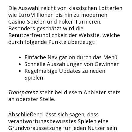
Die Auswahl reicht von klassischen Lotterien
wie EuroMillionen bis hin zu modernen
Casino-Spielen und Poker-Turnieren.
Besonders geschätzt wird die
Benutzerfreundlichkeit der Website, welche
durch folgende Punkte überzeugt:
Einfache Navigation durch das Menü
Schnelle Auszahlungen von Gewinnen
Regelmäßige Updates zu neuen
Spielen
Transparenz
steht bei diesem Anbieter stets
an oberster Stelle.
Abschließend lässt sich sagen, dass
verantwortungsbewusstes Spielen eine
Grundvoraussetzung für jeden Nutzer sein