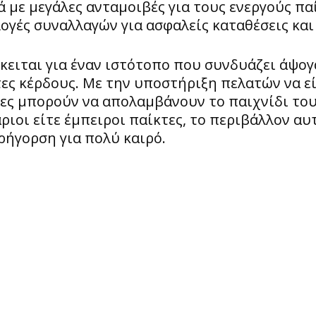
 με μεγάλες ανταμοιβές για τους ενεργούς παί
ογές συναλλαγών για ασφαλείς καταθέσεις και
κειται για έναν ιστότοπο που συνδυάζει άψογ
ες κέρδους. Με την υποστήριξη πελατών να εί
τες μπορούν να απολαμβάνουν το παιχνίδι το
άριοι είτε έμπειροι παίκτες, το περιβάλλον αυ
γρήγορση για πολύ καιρό.