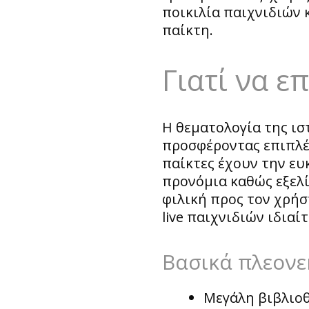
ποικιλία παιχνιδιών 
παίκτη.
Γιατί να ε
Η θεματολογία της ισ
προσφέροντας επιπλέ
παίκτες έχουν την ευ
προνόμια καθώς εξελί
φιλική προς τον χρήσ
live παιχνιδιών ιδιαί
Βασικά πλεον
Μεγάλη βιβλιοθ