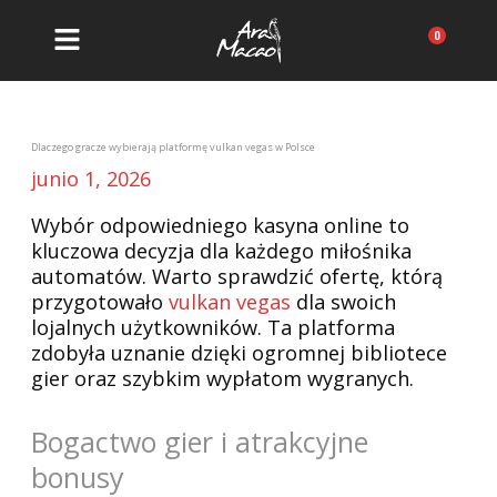
Ir
al
Carrit
contenido
Navegación
de
entradas
Dlaczego gracze wybierają platformę vulkan vegas w Polsce
junio 1, 2026
Wybór odpowiedniego kasyna online to
kluczowa decyzja dla każdego miłośnika
automatów. Warto sprawdzić ofertę, którą
przygotowało
vulkan vegas
dla swoich
lojalnych użytkowników. Ta platforma
zdobyła uznanie dzięki ogromnej bibliotece
gier oraz szybkim wypłatom wygranych.
Bogactwo gier i atrakcyjne
bonusy