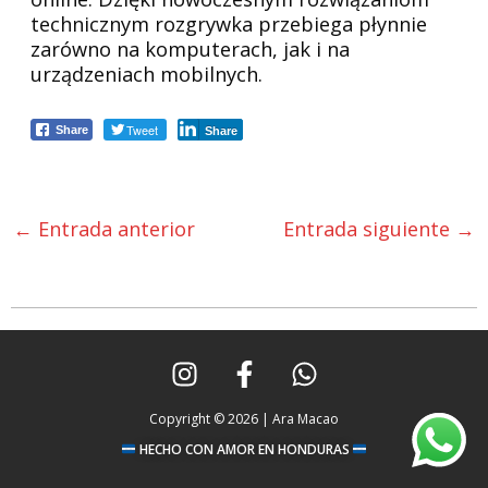
technicznym rozgrywka przebiega płynnie
zarówno na komputerach, jak i na
urządzeniach mobilnych.
Tweet
Share
Share
←
Entrada anterior
Entrada siguiente
→
I
F
W
n
a
h
s
c
a
Copyright © 2026 | Ara Macao
t
e
t
a
b
s
HECHO CON AMOR EN HONDURAS
g
o
a