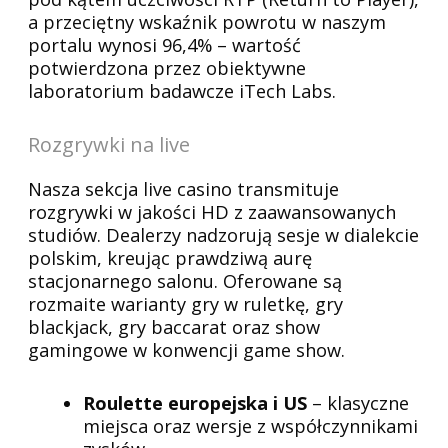
a przeciętny wskaźnik powrotu w naszym
portalu wynosi 96,4% – wartość
potwierdzona przez obiektywne
laboratorium badawcze iTech Labs.
Rozgrywki na live
Nasza sekcja live casino transmituje
rozgrywki w jakości HD z zaawansowanych
studiów. Dealerzy nadzorują sesje w dialekcie
polskim, kreując prawdziwą aurę
stacjonarnego salonu. Oferowane są
rozmaite warianty gry w ruletkę, gry
blackjack, gry baccarat oraz show
gamingowe w konwencji game show.
Roulette europejska i US
– klasyczne
miejsca oraz wersje z współczynnikami