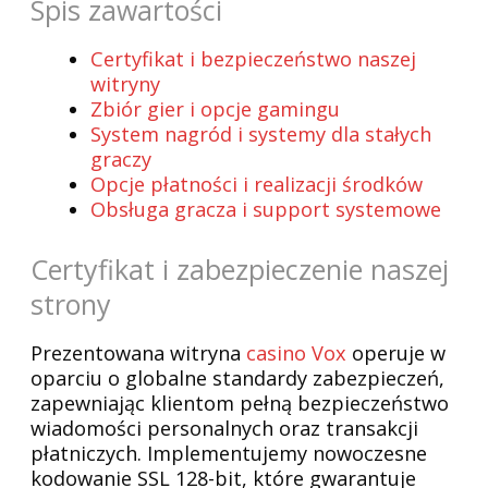
Spis zawartości
Certyfikat i bezpieczeństwo naszej
witryny
Zbiór gier i opcje gamingu
System nagród i systemy dla stałych
graczy
Opcje płatności i realizacji środków
Obsługa gracza i support systemowe
Certyfikat i zabezpieczenie naszej
strony
Prezentowana witryna
casino Vox
operuje w
oparciu o globalne standardy zabezpieczeń,
zapewniając klientom pełną bezpieczeństwo
wiadomości personalnych oraz transakcji
płatniczych. Implementujemy nowoczesne
kodowanie SSL 128-bit, które gwarantuje