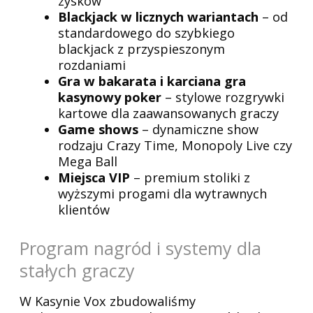
zysków
Blackjack w licznych wariantach
– od
standardowego do szybkiego
blackjack z przyspieszonym
rozdaniami
Gra w bakarata i karciana gra
kasynowy poker
– stylowe rozgrywki
kartowe dla zaawansowanych graczy
Game shows
– dynamiczne show
rodzaju Crazy Time, Monopoly Live czy
Mega Ball
Miejsca VIP
– premium stoliki z
wyższymi progami dla wytrawnych
klientów
Program nagród i systemy dla
stałych graczy
W Kasynie Vox zbudowaliśmy