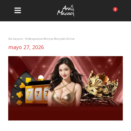
Ir
al
Carrit
contenido
Navegación
de
entradas
Vox Kasyno – Profesjonalna Witryna Rozrywki Online
mayo 27, 2026