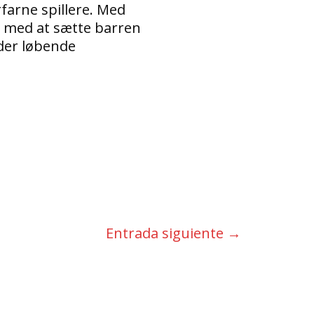
farne spillere. Med
 med at sætte barren
yder løbende
Entrada siguiente
→