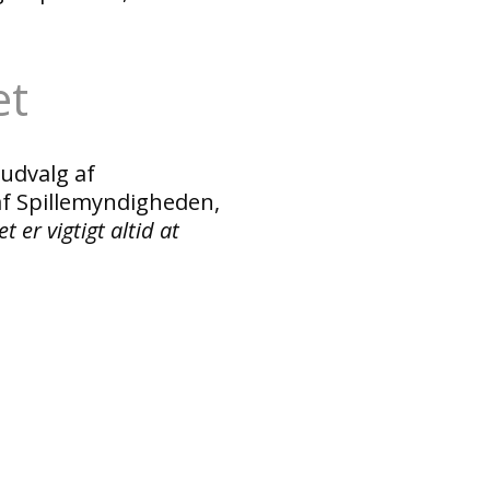
et
 udvalg af
 af Spillemyndigheden,
et er vigtigt altid at