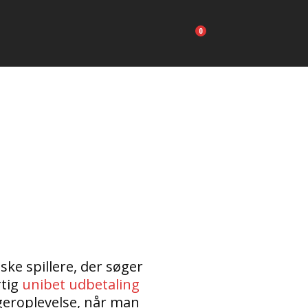
Carrito
ke spillere, der søger
rtig
unibet udbetaling
geroplevelse, når man