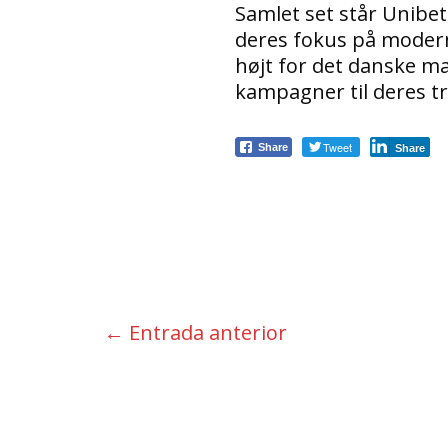
Samlet set står Unibet
deres fokus på moder
højt for det danske m
kampagner til deres 
Tweet
Share
Share
←
Entrada anterior