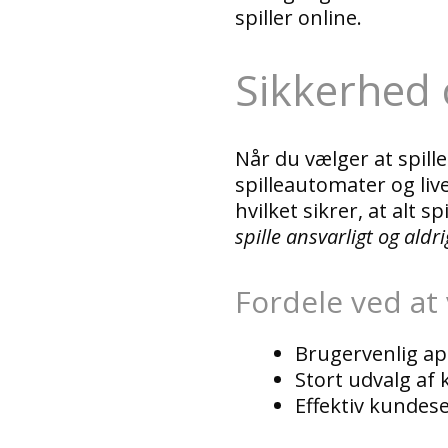
spiller online.
Sikkerhed 
Når du vælger at spill
spilleautomater og liv
hvilket sikrer, at alt 
spille ansvarligt og aldr
Fordele ved at
Brugervenlig app
Stort udvalg af 
Effektiv kundes