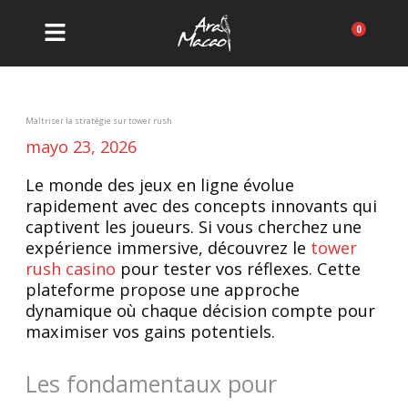
Ir
al
Carrit
contenido
Navegación
de
entradas
Maîtriser la stratégie sur tower rush
mayo 23, 2026
Le monde des jeux en ligne évolue
rapidement avec des concepts innovants qui
captivent les joueurs. Si vous cherchez une
expérience immersive, découvrez le
tower
rush casino
pour tester vos réflexes. Cette
plateforme propose une approche
dynamique où chaque décision compte pour
maximiser vos gains potentiels.
Les fondamentaux pour