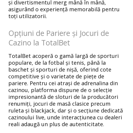
și divertismentul merg mână în mână,
asigurând o experiență memorabilă pentru
toți utilizatorii.
Opțiuni de Pariere și Jocuri de
Cazino la TotalBet
TotalBet acoperă o gamă largă de sporturi
populare, de la fotbal și tenis, până la
baschet și sporturi de nișă, oferind cote
competitive și o varietate de piețe de
pariere. Pentru cei atrași de adrenalina din
cazinou, platforma dispune de o selecție
impresionantă de sloturi de la producători
renumiți, jocuri de masă clasice precum
ruleta și blackjack, dar și o secțiune dedicată
cazinoului live, unde interacțiunea cu dealeri
reali adaugă un plus de autenticitate.