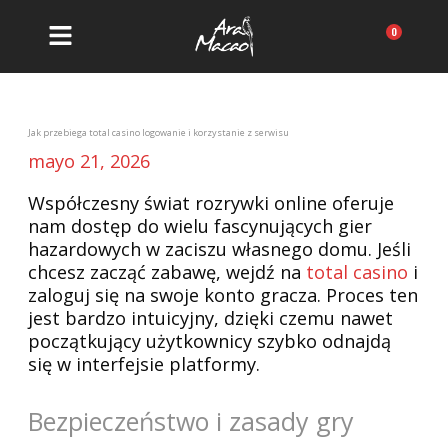
Ir
al
Carrit
contenido
Navegación
de
entradas
Jak przebiega total casino logowanie i korzystanie z serwisu
mayo 21, 2026
Współczesny świat rozrywki online oferuje
nam dostęp do wielu fascynujących gier
hazardowych w zaciszu własnego domu. Jeśli
chcesz zacząć zabawę, wejdź na
total casino
i
zaloguj się na swoje konto gracza. Proces ten
jest bardzo intuicyjny, dzięki czemu nawet
początkujący użytkownicy szybko odnajdą
się w interfejsie platformy.
Bezpieczeństwo i zasady gry