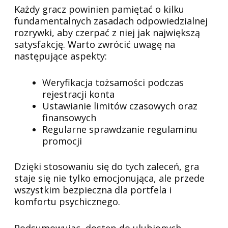
Każdy gracz powinien pamiętać o kilku
fundamentalnych zasadach odpowiedzialnej
rozrywki, aby czerpać z niej jak największą
satysfakcję. Warto zwrócić uwagę na
następujące aspekty:
Weryfikacja tożsamości podczas
rejestracji konta
Ustawianie limitów czasowych oraz
finansowych
Regularne sprawdzanie regulaminu
promocji
Dzięki stosowaniu się do tych zaleceń, gra
staje się nie tylko emocjonująca, ale przede
wszystkim bezpieczna dla portfela i
komfortu psychicznego.