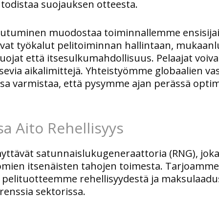
 todistaa suojauksen otteesta.
autuminen muodostaa toiminnallemme ensisijai
at työkalut pelitoiminnan hallintaan, mukaanl
uojat että itsesulkumahdollisuus. Pelaajat voiva
itsevia aikalimittejä. Yhteistyömme globaalien v
ssa varmistaa, että pysymme ajan perässä opti
a Aito Rehellisyys
äyttävät satunnaislukugeneraattoria (RNG), jok
tomien itsenäisten tahojen toimesta. Tarjoamme 
 pelituotteemme rehellisyydestä ja maksulaadus
renssia sektorissa.