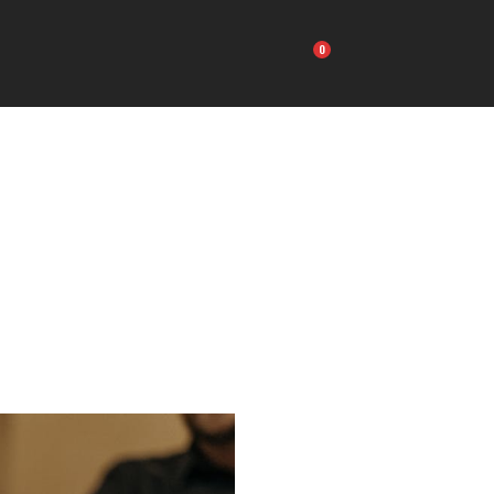
Carrito