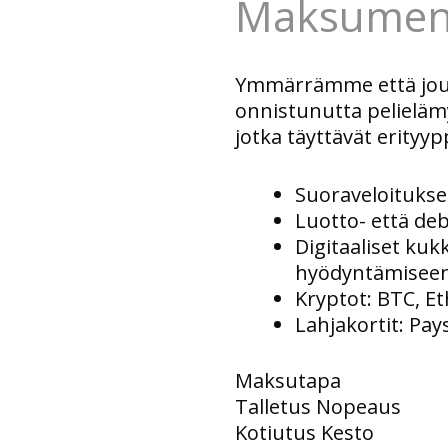
Maksumenet
Ymmärrämme että jous
onnistunutta pelielämy
jotka täyttävät erityyp
Suoraveloitukse
Luotto- että deb
Digitaaliset kuk
hyödyntämisee
Kryptot: BTC, E
Lahjakortit: Pays
Maksutapa
Talletus Nopeaus
Kotiutus Kesto