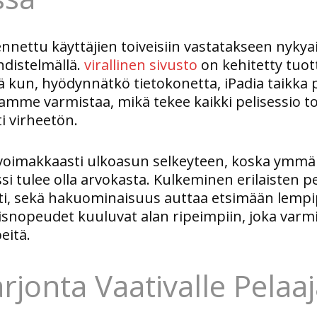
nettu käyttäjien toiveisiin vastatakseen nykyai
hdistelmällä.
virallinen sivusto
on kehitetty tuo
ä kun, hyödynnätkö tietokonetta, iPadia taikka 
tamme varmistaa, mikä tekee kaikki pelisessio t
ti virheetön.
voimakkaasti ulkoasun selkeyteen, koska ymm
si tulee olla arvokasta. Kulkeminen erilaisten p
i, sekä hakuominaisuus auttaa etsimään lempip
snopeudet kuuluvat alan ripeimpiin, joka varmi
eitä.
arjonta Vaativalle Pelaaj