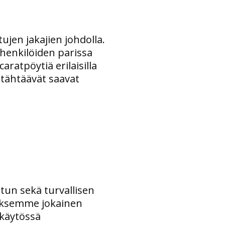
jen jakajien johdolla.
-henkilöiden parissa
aratpöytiä erilaisilla
e tähtäävät saavat
tun sekä turvallisen
aaksemme jokainen
 käytössä