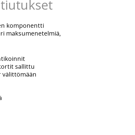
tiutukset
en komponentti
a eri maksumenetelmiä,
tikoinnit
rtit sallittu
r välittömään
ä