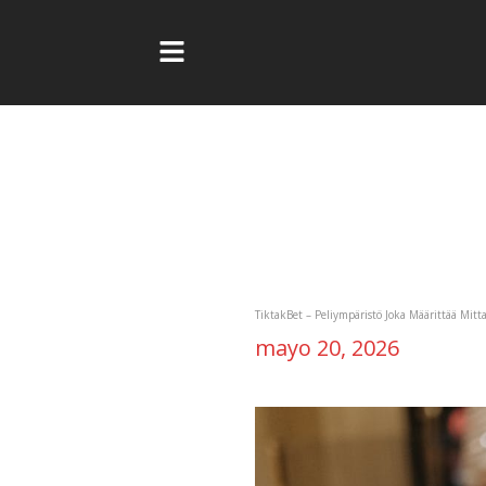
Ir
al
contenido
Navegación
de
entradas
TiktakBet – Peliympäristö Joka Määrittää Mit
mayo 20, 2026