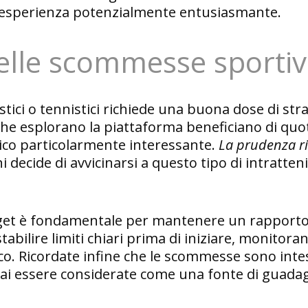
’esperienza potenzialmente entusiasmante.
elle scommesse sporti
stici o tennistici richiede una buona dose di stra
 che esplorano la piattaforma beneficiano di qu
co particolarmente interessante.
La prudenza r
i decide di avvicinarsi a questo tipo di intratte
dget è fondamentale per mantenere un rapporto 
 stabilire limiti chiari prima di iniziare, monito
oco. Ricordate infine che le scommesse sono in
i essere considerate come una fonte di guadag