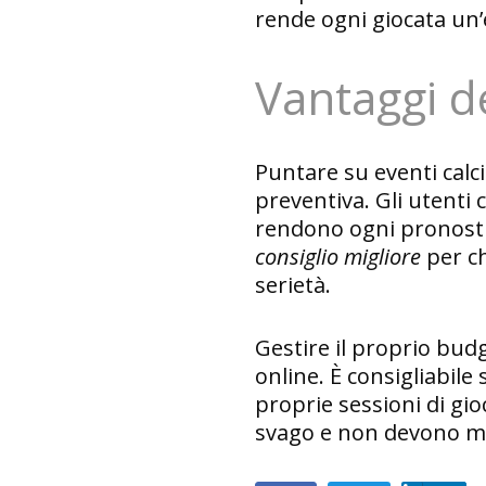
rende ogni giocata un
Vantaggi d
Puntare su eventi calci
preventiva. Gli utenti
rendono ogni pronosti
consiglio migliore
per ch
serietà.
Gestire il proprio bu
online. È consigliabile
proprie sessioni di gi
svago e non devono ma