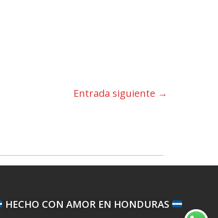
Entrada siguiente
→
HECHO CON AMOR EN HONDURAS