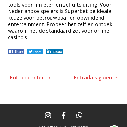
tools voor limieten en zelfuitsluiting. Voor
Nederlandse spelers is Superbet de ideale
keuze voor betrouwbaar en opwindend
entertainment. Probeer het zelf en ontdek
waarom het de standaard zet voor online
casino’s.
Tweet
Share
Share
←
Entrada anterior
Entrada siguiente
→
I
F
W
n
a
h
s
c
a