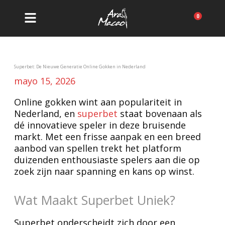
Ir
al
Carrit
contenido
Navegación
de
entradas
Superbet: De Nieuwe Generatie Online Gokken in Nederland
mayo 15, 2026
Online gokken wint aan populariteit in
Nederland, en
superbet
staat bovenaan als
dé innovatieve speler in deze bruisende
markt. Met een frisse aanpak en een breed
aanbod van spellen trekt het platform
duizenden enthousiaste spelers aan die op
zoek zijn naar spanning en kans op winst.
Wat Maakt Superbet Uniek?
Superbet onderscheidt zich door een