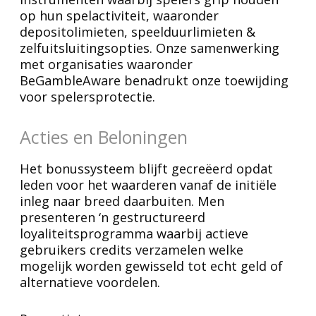
op hun spelactiviteit, waaronder
depositolimieten, speelduurlimieten &
zelfuitsluitingsopties. Onze samenwerking
met organisaties waaronder
BeGambleAware benadrukt onze toewijding
voor spelersprotectie.
Acties en Beloningen
Het bonussysteem blijft gecreëerd opdat
leden voor het waarderen vanaf de initiële
inleg naar breed daarbuiten. Men
presenteren ‘n gestructureerd
loyaliteitsprogramma waarbij actieve
gebruikers credits verzamelen welke
mogelijk worden gewisseld tot echt geld of
alternatieve voordelen.