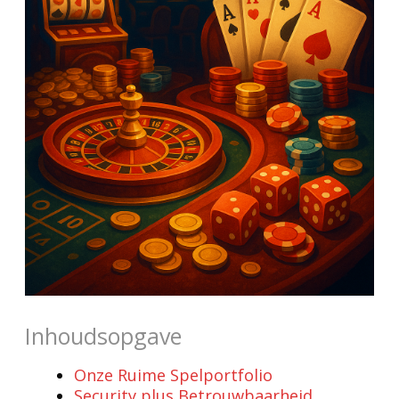
Inhoudsopgave
Onze Ruime Spelportfolio
Security plus Betrouwbaarheid