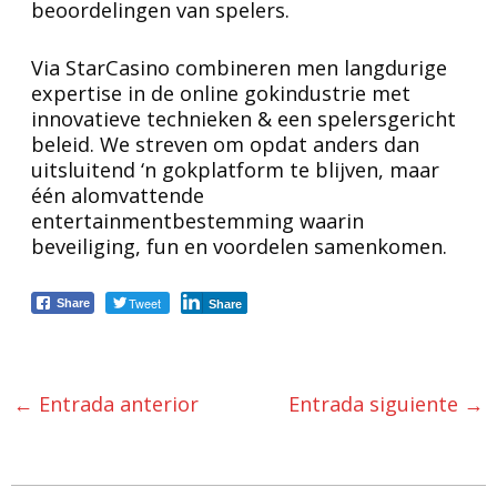
beoordelingen van spelers.
Via StarCasino combineren men langdurige
expertise in de online gokindustrie met
innovatieve technieken & een spelersgericht
beleid. We streven om opdat anders dan
uitsluitend ‘n gokplatform te blijven, maar
één alomvattende
entertainmentbestemming waarin
beveiliging, fun en voordelen samenkomen.
Tweet
Share
Share
←
Entrada anterior
Entrada siguiente
→