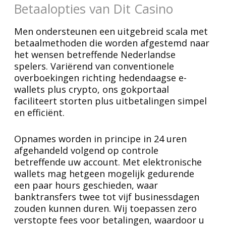
Betaalopties van Dit Casino
Men ondersteunen een uitgebreid scala met
betaalmethoden die worden afgestemd naar
het wensen betreffende Nederlandse
spelers. Variërend van conventionele
overboekingen richting hedendaagse e-
wallets plus crypto, ons gokportaal
faciliteert storten plus uitbetalingen simpel
en efficiënt.
Opnames worden in principe in 24 uren
afgehandeld volgend op controle
betreffende uw account. Met elektronische
wallets mag hetgeen mogelijk gedurende
een paar hours geschieden, waar
banktransfers twee tot vijf businessdagen
zouden kunnen duren. Wij toepassen zero
verstopte fees voor betalingen, waardoor u