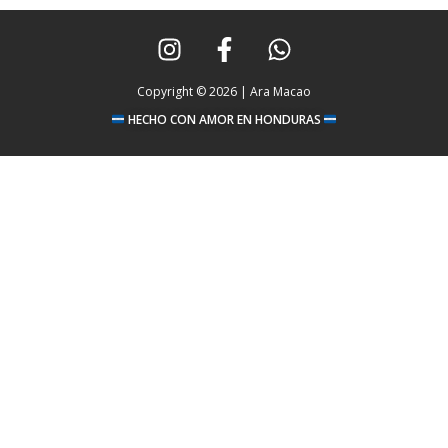
I
F
W
n
a
h
s
c
a
Copyright © 2026 | Ara Macao
t
e
t
a
b
s
HECHO CON AMOR EN HONDURAS
g
o
a
r
o
p
a
k
p
m
-
f