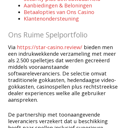
Aanbiedingen & Beloningen
Betaalopties van Ons Casino
Klantenondersteuning
Ons Ruime Spelportfolio
Via
https://star-casino.review/
bieden men
een indrukwekkende verzameling met meer
als 2.500 spelletjes dat werden gecreëerd
middels vooraanstaande
softwareleveranciers. De selectie omvat
traditionele gokkasten, hedendaagse video-
gokkasten, casinospellen plus rechtstreekse
dealer experiences welke alle gebruiker
aanspreken.
De partnership met toonaangevende
leveranciers verzekert dat u beschikking
heeft naar spellen inclusief superieure