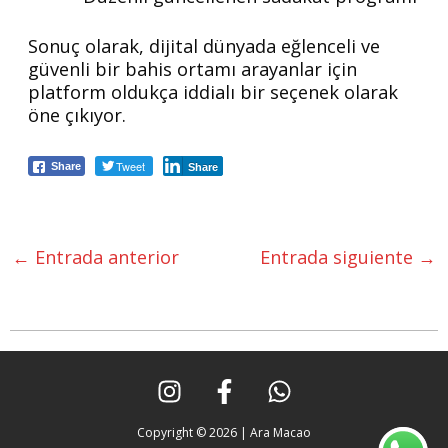
Sonuç olarak, dijital dünyada eğlenceli ve
güvenli bir bahis ortamı arayanlar için
platform oldukça iddialı bir seçenek olarak
öne çıkıyor.
Tweet
Share
Share
←
Entrada anterior
Entrada siguiente
→
I
F
W
n
a
h
s
c
a
Copyright © 2026 | Ara Macao
t
e
t