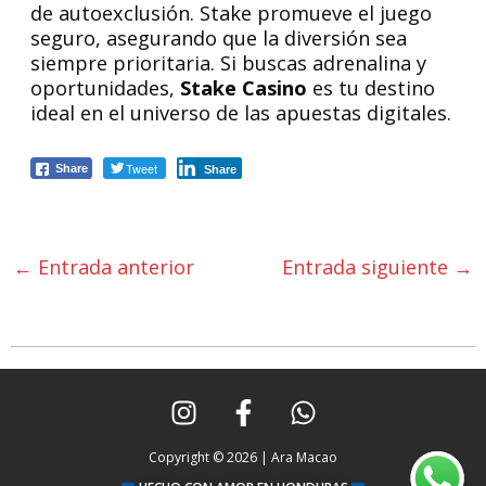
de autoexclusión. Stake promueve el juego
seguro, asegurando que la diversión sea
siempre prioritaria. Si buscas adrenalina y
oportunidades,
Stake Casino
es tu destino
ideal en el universo de las apuestas digitales.
Tweet
Share
Share
←
Entrada anterior
Entrada siguiente
→
I
F
W
n
a
h
s
c
a
Copyright © 2026 | Ara Macao
t
e
t