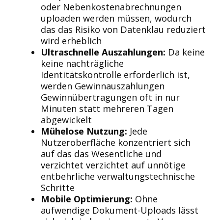
oder Nebenkostenabrechnungen
uploaden werden müssen, wodurch
das das Risiko von Datenklau reduziert
wird erheblich
Ultraschnelle Auszahlungen:
Da keine
keine nachträgliche
Identitätskontrolle erforderlich ist,
werden Gewinnauszahlungen
Gewinnübertragungen oft in nur
Minuten statt mehreren Tagen
abgewickelt
Mühelose Nutzung:
Jede
Nutzeroberfläche konzentriert sich
auf das das Wesentliche und
verzichtet verzichtet auf unnötige
entbehrliche verwaltungstechnische
Schritte
Mobile Optimierung:
Ohne
aufwendige Dokument-Uploads lässt