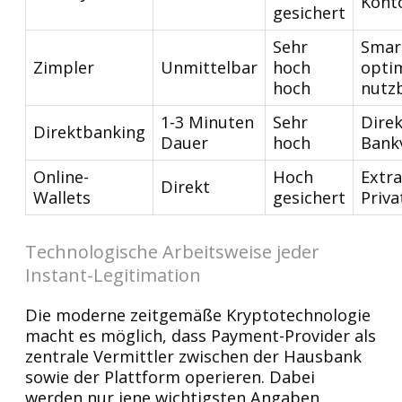
Kont
gesichert
Sehr
Smar
Zimpler
Unmittelbar
hoch
opti
hoch
nutz
1-3 Minuten
Sehr
Dire
Direktbanking
Dauer
hoch
Bank
Online-
Hoch
Extr
Direkt
Wallets
gesichert
Priv
Technologische Arbeitsweise jeder
Instant-Legitimation
Die moderne zeitgemäße Kryptotechnologie
macht es möglich, dass Payment-Provider als
zentrale Vermittler zwischen der Hausbank
sowie der Plattform operieren. Dabei
werden nur jene wichtigsten Angaben