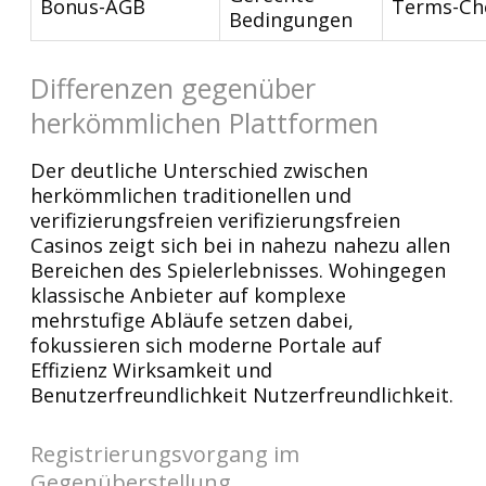
Bonus-AGB
Terms-Ch
Bedingungen
Differenzen gegenüber
herkömmlichen Plattformen
Der deutliche Unterschied zwischen
herkömmlichen traditionellen und
verifizierungsfreien verifizierungsfreien
Casinos zeigt sich bei in nahezu nahezu allen
Bereichen des Spielerlebnisses. Wohingegen
klassische Anbieter auf komplexe
mehrstufige Abläufe setzen dabei,
fokussieren sich moderne Portale auf
Effizienz Wirksamkeit und
Benutzerfreundlichkeit Nutzerfreundlichkeit.
Registrierungsvorgang im
Gegenüberstellung