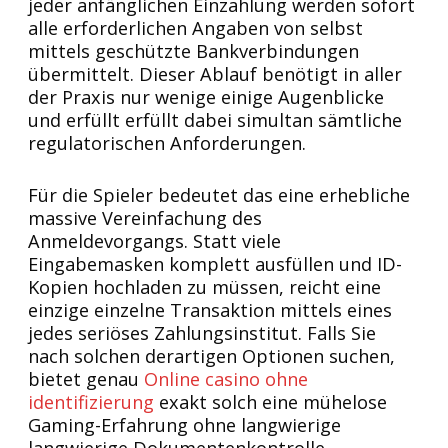
jeder anfänglichen Einzahlung werden sofort
alle erforderlichen Angaben von selbst
mittels geschützte Bankverbindungen
übermittelt. Dieser Ablauf benötigt in aller
der Praxis nur wenige einige Augenblicke
und erfüllt erfüllt dabei simultan sämtliche
regulatorischen Anforderungen.
Für die Spieler bedeutet das eine erhebliche
massive Vereinfachung des
Anmeldevorgangs. Statt viele
Eingabemasken komplett ausfüllen und ID-
Kopien hochladen zu müssen, reicht eine
einzige einzelne Transaktion mittels eines
jedes seriöses Zahlungsinstitut. Falls Sie
nach solchen derartigen Optionen suchen,
bietet genau
Online casino ohne
identifizierung
exakt solch eine mühelose
Gaming-Erfahrung ohne langwierige