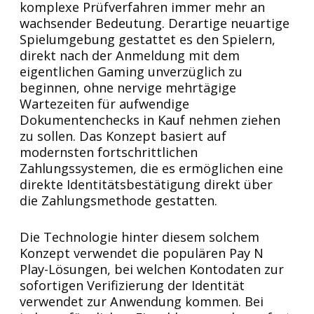
komplexe Prüfverfahren immer mehr an
wachsender Bedeutung. Derartige neuartige
Spielumgebung gestattet es den Spielern,
direkt nach der Anmeldung mit dem
eigentlichen Gaming unverzüglich zu
beginnen, ohne nervige mehrtägige
Wartezeiten für aufwendige
Dokumentenchecks in Kauf nehmen ziehen
zu sollen. Das Konzept basiert auf
modernsten fortschrittlichen
Zahlungssystemen, die es ermöglichen eine
direkte Identitätsbestätigung direkt über
die Zahlungsmethode gestatten.
Die Technologie hinter diesem solchem
Konzept verwendet die populären Pay N
Play-Lösungen, bei welchen Kontodaten zur
sofortigen Verifizierung der Identität
verwendet zur Anwendung kommen. Bei