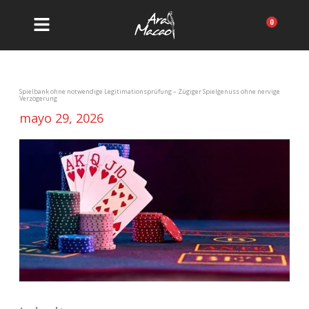
Ir
al
Carrit
contenido
Navegación
de
entradas
Spielbank ohne notwendige Legitimationsprüfung – Zügiger Spielgenuss ohne nervige
Verzögerung
mayo 29, 2026