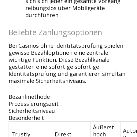
sich sich jeder ein gesamte Vorgang
reibungslos über Mobilgeräte
durchführen
Beliebte Zahlungsoptionen
Bei Casinos ohne Identitätsprüfung spielen
gewisse Bezahloptionen eine zentrale
wichtige Funktion. Diese Bezahlkanäle
gestatten eine sofortige sofortige
Identitätsprüfung und garantieren simultan
maximale Sicherheitsniveaus.
Bezahlmethode
Prozessierungszeit
Sicherheitsniveau
Besonderheit
Äußerst
Auto
Trustly
Direkt
hoch