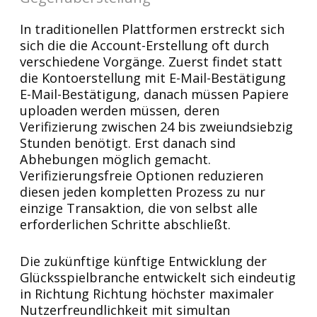
In traditionellen Plattformen erstreckt sich
sich die die Account-Erstellung oft durch
verschiedene Vorgänge. Zuerst findet statt
die Kontoerstellung mit E-Mail-Bestätigung
E-Mail-Bestätigung, danach müssen Papiere
uploaden werden müssen, deren
Verifizierung zwischen 24 bis zweiundsiebzig
Stunden benötigt. Erst danach sind
Abhebungen möglich gemacht.
Verifizierungsfreie Optionen reduzieren
diesen jeden kompletten Prozess zu nur
einzige Transaktion, die von selbst alle
erforderlichen Schritte abschließt.
Die zukünftige künftige Entwicklung der
Glücksspielbranche entwickelt sich eindeutig
in Richtung Richtung höchster maximaler
Nutzerfreundlichkeit mit simultan