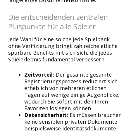
langwierige Dokumentenkontrolle.
Die entscheidenden zentralen
Pluspunkte für alle Spieler
Jede Wahl für eine solche jede Spielbank
ohne Verifizierung bringt zahlreiche etliche
spürbare Benefits mit sich sich, die jedes
Spielerlebnis fundamental verbessern:
Zeitvorteil:
Der gesamte gesamte
Registrierungsprozess reduziert sich
erheblich von mehreren etlichen
Tagen auf wenige einige Augenblicke,
wodurch Sie sofort mit den Ihren
Favoriten loslegen können
Datensicherheit:
Es müssen brauchen
keine sensiblen privaten Dokumente
beispielsweise Identitätsdokumente