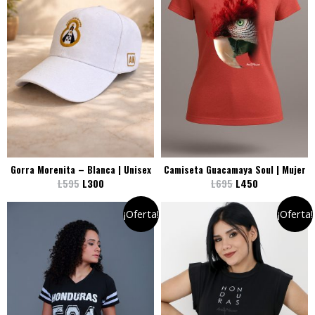
Gorra Morenita – Blanca | Unisex
Camiseta Guacamaya Soul | Mujer
L
595
L
300
L
695
L
450
¡Oferta!
¡Oferta!