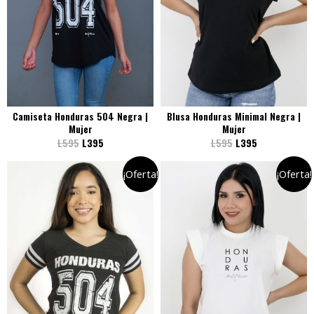
Camiseta Honduras 504 Negra |
Blusa Honduras Minimal Negra |
Mujer
Mujer
L
595
L
395
L
595
L
395
¡Oferta!
¡Oferta!