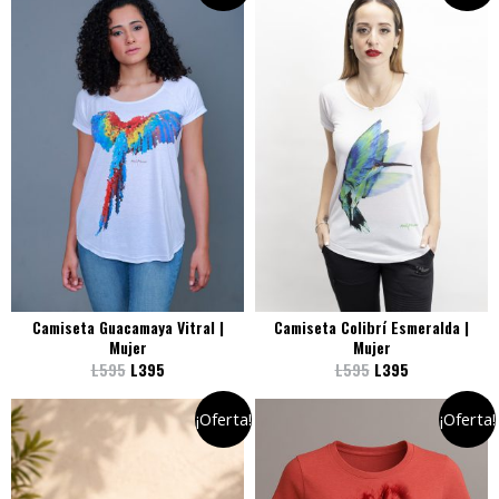
Camiseta Guacamaya Vitral |
Camiseta Colibrí Esmeralda |
Mujer
Mujer
L
595
L
395
L
595
L
395
¡Oferta!
¡Oferta!